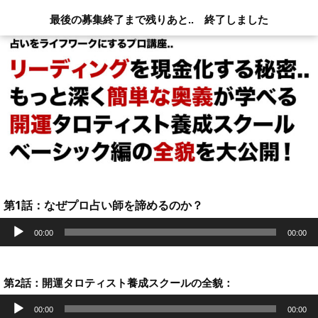
最後の募集終了まで残りあと..
終了しました
第1話：なぜプロ占い師を諦めるのか？
音
声
00:00
00:00
プ
レ
ー
ヤ
第2話：開運タロティスト養成スクールの全貌：
ー
音
声
00:00
00:00