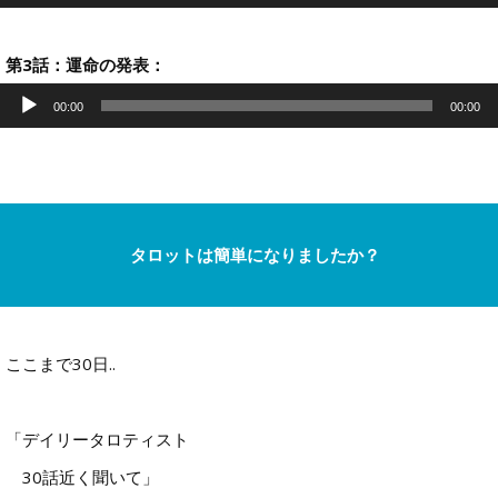
プ
レ
ー
ヤ
第3話：運命の発表：
ー
音
声
00:00
00:00
プ
レ
ー
ヤ
ー
タロットは簡単になりましたか？
ここまで30日..
「デイリータロティスト
30話近く聞いて」