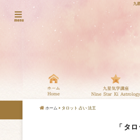
九
menu
ホーム
>
タロット 占い 法王
「 タロ