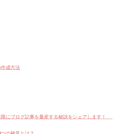
の作成方法
無限にブログ記事を量産する秘訣をシェアします！
4
つの極意とは？