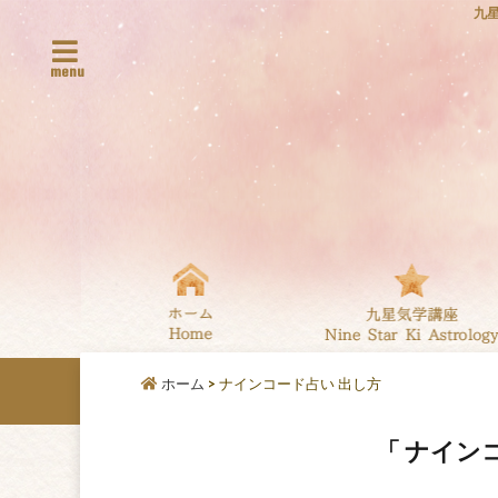
九
menu
ホーム
>
ナインコード占い 出し方
「 ナイン