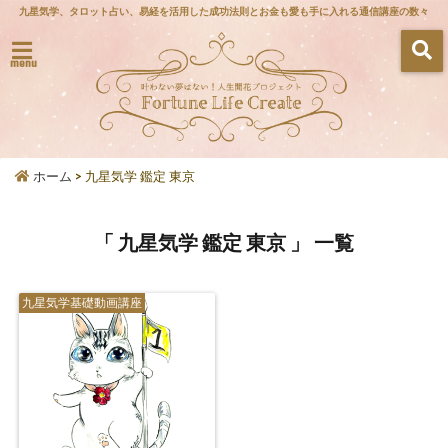
九星気学、タロット占い、易経を活用した成功法則とお金も愛も手に入れる通信講座の数々
menu
ホーム
>
九星気学 鑑定 東京
「 九星気学 鑑定 東京 」 一覧
九星気学基礎動画講座