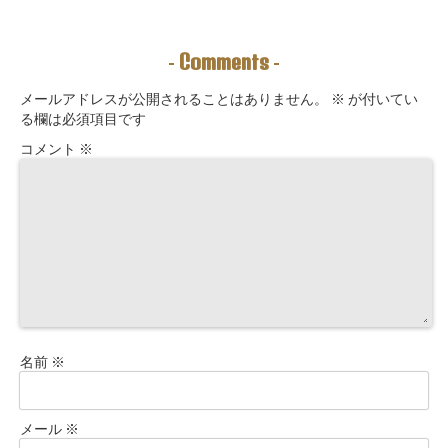
えることは、望
問」鑑定にも使
法｜3つの氣を整
む未来を引き寄
えるように5万
えて理想の収入
せる力を育てる
3000字。九星コ
が“流れ込む” 〜
こと。
ーチングできま
九星別・金運ブ
Comments
-
-
す！
ロックを外す開
運ルーティン〜
メールアドレスが公開されることはありません。
※
が付いてい
る欄は必須項目です
コメント
※
名前
※
メール
※