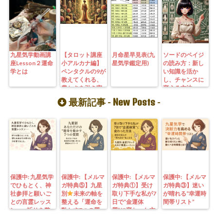
九星気学動画講
【タロット講座
月命星早見表(九
ソードのペイジ
座Lesson２運命
小アルカナ編】
星気学鑑定用)
の読み方：新し
学とは
ペンタクルの9が
い知識を活か
教えてくれる、
し、チャンスに
豊かさを引き寄
変える方法
せる秘訣
New Posts
最新記事 -
-
保護中: 九星気学
保護中: 【メルマ
保護中: 【メルマ
保護中: 【メルマ
でひもとく、神
ガ特典⑤】九星
ガ特典①】受け
ガ特典③】迷い
社参拝と願いご
別
未来の軸を
取り下手な私が7
が晴れる“幸運時
との言霊レッス
整える「運命を
日で“金運体
間帯リスト”
ン—— 祈りを整
動かす7つの質
質”に変わった方