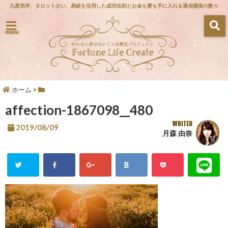
九星気学、タロット占い、易経を活用した成功法則とお金も愛も手に入れる通信講座の数々
menu
ホーム
>
affection-1867098__480
WRITER
2019/08/09
月森 由奈