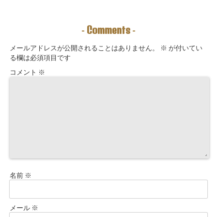
えることは、望
問」鑑定にも使
法｜3つの氣を整
む未来を引き寄
えるように5万
えて理想の収入
せる力を育てる
3000字。九星コ
が“流れ込む” 〜
こと。
ーチングできま
九星別・金運ブ
Comments
-
-
す！
ロックを外す開
運ルーティン〜
メールアドレスが公開されることはありません。
※
が付いてい
る欄は必須項目です
コメント
※
名前
※
メール
※