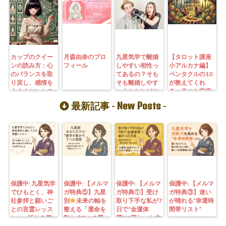
カップのクイー
月森由奈のプロ
九星気学で離婚
【タロット講座
ンの読み方：心
フィール
しやすい相性っ
小アルカナ編】
のバランスを取
てあるの？そも
ペンタクルの10
り戻し、感情を
そも離婚しやす
が教えてくれ
うまくコントロ
い人とおしどり
る、幸せな家庭
ールする方法
夫婦の違いとは
と財産の築き方
New Posts
最新記事 -
-
保護中: 九星気学
保護中: 【メルマ
保護中: 【メルマ
保護中: 【メルマ
でひもとく、神
ガ特典⑤】九星
ガ特典①】受け
ガ特典③】迷い
社参拝と願いご
別
未来の軸を
取り下手な私が7
が晴れる“幸運時
との言霊レッス
整える「運命を
日で“金運体
間帯リスト”
ン—— 祈りを整
動かす7つの質
質”に変わった方