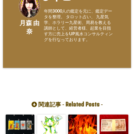
年間3000人の鑑定を元に、鑑定デー
タを整理。 タロット占い、 九星気
月森 由
学、ホラリー九星術、周易を教える
講師として、経営者様、起業を目指
奈
す方に売上をUP風水コンサルティン
グを行なっております。
Related Posts
関連記事 -
-