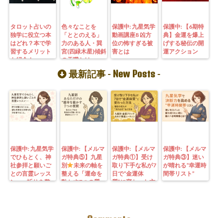
タロット占いの
色々なことを
保護中: 九星気学
保護中: 【6期特
独学に役立つ本
「ととのえる」
動画講座8 凶方
典】金運を爆上
はどれ？本で学
力のある人・巽
位の怖すぎる被
げする秘伝の開
習するメリット
宮(四緑木星)傾斜
害とは
運アクション
も紹介！
の天職とは
New Posts
最新記事 -
-
保護中: 九星気学
保護中: 【メルマ
保護中: 【メルマ
保護中: 【メルマ
でひもとく、神
ガ特典⑤】九星
ガ特典①】受け
ガ特典③】迷い
社参拝と願いご
別
未来の軸を
取り下手な私が7
が晴れる“幸運時
との言霊レッス
整える「運命を
日で“金運体
間帯リスト”
ン—— 祈りを整
動かす7つの質
質”に変わった方
えることは、望
問」鑑定にも使
法｜3つの氣を整
む未来を引き寄
えるように5万
えて理想の収入
せる力を育てる
3000字。九星コ
が“流れ込む” 〜
こと。
ーチングできま
九星別・金運ブ