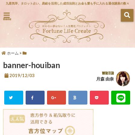
九星気学、タロット占い、易経を活用した成功法則とお金も愛も手に入れる通信講座の数々
menu
ホーム
>
banner-houiban
WRITER
2019/12/03
月森 由奈