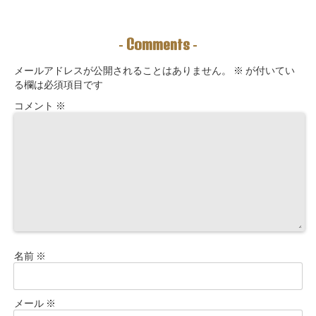
えることは、望
問」鑑定にも使
法｜3つの氣を整
む未来を引き寄
えるように5万
えて理想の収入
せる力を育てる
3000字。九星コ
が“流れ込む” 〜
こと。
ーチングできま
九星別・金運ブ
Comments
-
-
す！
ロックを外す開
運ルーティン〜
メールアドレスが公開されることはありません。
※
が付いてい
る欄は必須項目です
コメント
※
名前
※
メール
※