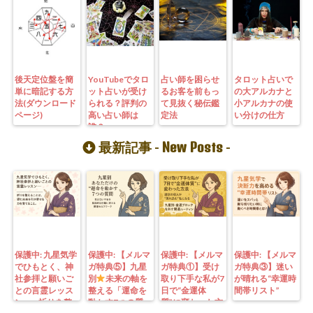
後天定位盤を簡
YouTubeでタロ
占い師を困らせ
タロット占いで
単に暗記する方
ット占いが受け
るお客を前もっ
の大アルカナと
法(ダウンロード
られる？評判の
て見抜く秘伝鑑
小アルカナの使
ページ)
高い占い師は
定法
い分けの仕方
誰？
New Posts
最新記事 -
-
保護中: 九星気学
保護中: 【メルマ
保護中: 【メルマ
保護中: 【メルマ
でひもとく、神
ガ特典⑤】九星
ガ特典①】受け
ガ特典③】迷い
社参拝と願いご
別
未来の軸を
取り下手な私が7
が晴れる“幸運時
との言霊レッス
整える「運命を
日で“金運体
間帯リスト”
ン—— 祈りを整
動かす7つの質
質”に変わった方