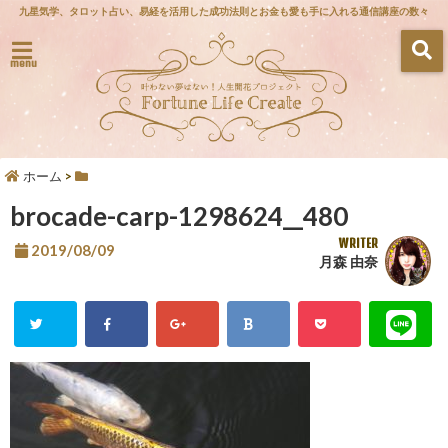
九星気学、タロット占い、易経を活用した成功法則とお金も愛も手に入れる通信講座の数々
menu
ホーム
>
brocade-carp-1298624__480
WRITER
2019/08/09
月森 由奈