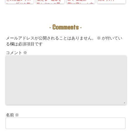
ン—— 祈りを整
動かす7つの質
質”に変わった方
えることは、望
問」鑑定にも使
法｜3つの氣を整
む未来を引き寄
えるように5万
えて理想の収入
せる力を育てる
3000字。九星コ
が“流れ込む” 〜
こと。
ーチングできま
九星別・金運ブ
Comments
-
-
す！
ロックを外す開
運ルーティン〜
メールアドレスが公開されることはありません。
※
が付いてい
る欄は必須項目です
コメント
※
名前
※