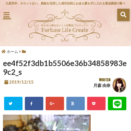
九星気学、タロット占い、易経を活用した成功法則とお金も愛も手に入れる通信講座の数々
menu
ホーム
>
ee4f52f3db1b5506e36b34858983e
9c2_s
WRITER
2019/12/15
月森 由奈