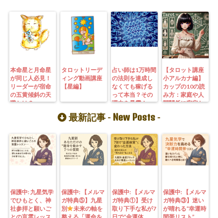
本命星と月命星
タロットリーデ
占い師は1万時間
【タロット講座
が同じ人必見！
ィング動画講座
の法則を達成し
小アルカナ編】
リーダーが宿命
【星編】
なくても稼げる
カップの10の読
の五黄傾斜の天
って本当？その
み方：家庭や人
職とは？
理由を暴露！
間関係に安定と
幸福をもたらす
New Posts
最新記事 -
-
秘訣
保護中: 九星気学
保護中: 【メルマ
保護中: 【メルマ
保護中: 【メルマ
でひもとく、神
ガ特典⑤】九星
ガ特典①】受け
ガ特典③】迷い
社参拝と願いご
別
未来の軸を
取り下手な私が7
が晴れる“幸運時
との言霊レッス
整える「運命を
日で“金運体
間帯リスト”