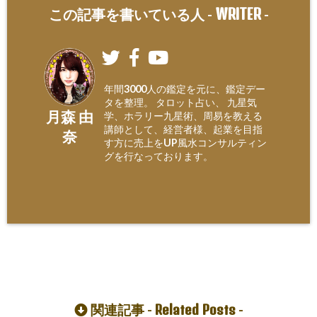
WRITER
この記事を書いている人 -
-
年間3000人の鑑定を元に、鑑定デー
タを整理。 タロット占い、 九星気
月森 由
学、ホラリー九星術、周易を教える
講師として、経営者様、起業を目指
奈
す方に売上をUP風水コンサルティン
グを行なっております。
Related Posts
関連記事 -
-