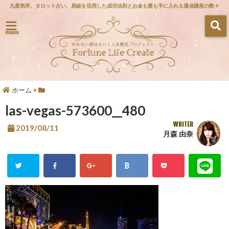
九星気学、タロット占い、易経を活用した成功法則とお金も愛も手に入れる通信講座の数々
menu
ホーム
>
las-vegas-573600__480
WRITER
2019/08/11
月森 由奈