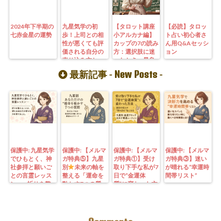
2024年下半期の
九星気学の初
【タロット講座
【必読】タロッ
七赤金星の運勢
歩！上司との相
小アルカナ編】
ト占い初心者さ
性が悪くても評
カップの7の読み
ん用Q&Aセッシ
価される自分の
方：選択肢に迷
ョン
売り込み方と
ったとき、最良
は？
の道を選ぶため
New Posts
最新記事 -
-
の判断基準
保護中: 九星気学
保護中: 【メルマ
保護中: 【メルマ
保護中: 【メルマ
でひもとく、神
ガ特典⑤】九星
ガ特典①】受け
ガ特典③】迷い
社参拝と願いご
別
未来の軸を
取り下手な私が7
が晴れる“幸運時
との言霊レッス
整える「運命を
日で“金運体
間帯リスト”
ン—— 祈りを整
動かす7つの質
質”に変わった方
えることは、望
問」鑑定にも使
法｜3つの氣を整
む未来を引き寄
えるように5万
えて理想の収入
せる力を育てる
3000字。九星コ
が“流れ込む” 〜
こと。
ーチングできま
九星別・金運ブ