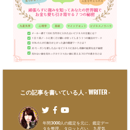
WRITER
この記事を書いている人 -
-
年間3000人の鑑定を元に、鑑定デー
タを整理。 タロット占い、 九星気