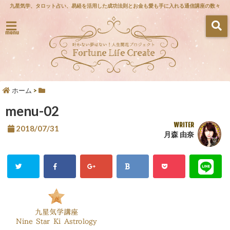
九星気学、タロット占い、易経を活用した成功法則とお金も愛も手に入れる通信講座の数々
menu
ホーム
>
menu-02
WRITER
2018/07/31
月森 由奈