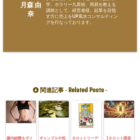
月森 由
学、ホラリー九星術、周易を教える
講師として、経営者様、起業を目指
奈
す方に売上をUP風水コンサルティン
グを行なっております。
Related Posts
関連記事 -
-
腸内細菌をダイ
ギャンブルや投
タロットリーデ
【タロット講座