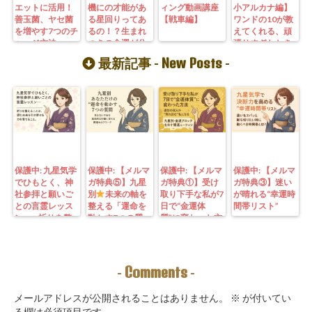
エットに活用！
機にの才能があ
ィング動画講座
小アルカナ編】
善玉菌、ヤセ菌
る星回りってあ
【戦車編】
ワンドの10が教
を増やす7つのチ
るの！？生まれ
えてくれる、頑
ャージ方法
つきの金運が分
張りすぎたとき
かる九星気学の
の癒し方
New Posts
最新記事 -
-
秘密
保護中: 九星気学
保護中: 【メルマ
保護中: 【メルマ
保護中: 【メルマ
でひもとく、神
ガ特典⑤】九星
ガ特典①】受け
ガ特典③】迷い
社参拝と願いご
別
未来の軸を
取り下手な私が7
が晴れる“幸運時
との言霊レッス
整える「運命を
日で“金運体
間帯リスト”
ン—— 祈りを整
動かす7つの質
質”に変わった方
えることは、望
問」鑑定にも使
法｜3つの氣を整
む未来を引き寄
えるように5万
えて理想の収入
せる力を育てる
3000字。九星コ
が“流れ込む” 〜
こと。
ーチングできま
九星別・金運ブ
Comments
-
-
す！
ロックを外す開
運ルーティン〜
メールアドレスが公開されることはありません。
※
が付いてい
る欄は必須項目です