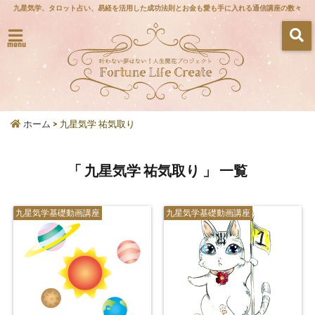
九星気学、タロット占い、易経を活用した成功法則とお金も愛も手に入れる通信講座の数々
menu
ホーム
>
九星気学 祐気取り
「 九星気学 祐気取り 」 一覧
九星気学基礎動画講座
九星気学基礎動画講座