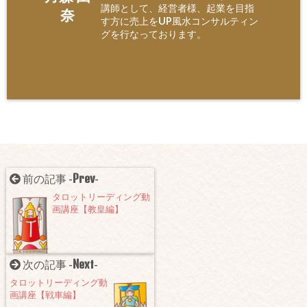
講師として、経営者様、起業を目指
奈
す方に売上をUP風水コンサルティン
グを行なっております。
Prev
前の記事 -
-
タロットリーディング動
画講座【教皇編】
Next
次の記事 -
-
タロットリーディング動
画講座【戦車編】