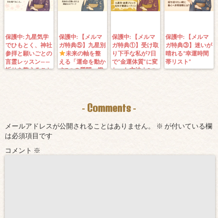
保護中: 九星気学
保護中: 【メルマ
保護中: 【メルマ
保護中: 【メルマ
でひもとく、神社
ガ特典⑤】九星別
ガ特典①】受け取
ガ特典③】迷いが
参拝と願いごとの
未来の軸を整
り下手な私が7日
晴れる“幸運時間
言霊レッスン——
える「運命を動か
で“金運体質”に変
帯リスト”
祈りを整えること
す7つの質問」鑑
わった方法｜3つ
は、望む未来を引
定にも使えるよう
の氣を整えて理想
き寄せる力を育て
に5万3000字。九
の収入が“流れ込
ること。
星コーチングでき
む” 〜九星別・金
ます！
運ブロックを外す
Comments
-
-
開運ルーティン〜
メールアドレスが公開されることはありません。
※
が付いている欄
は必須項目です
コメント
※