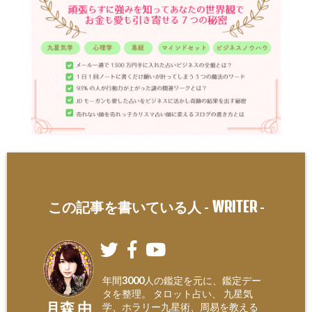
WRITER
この記事を書いている人 -
-
年間3000人の鑑定を元に、鑑定デー
タを整理。 タロット占い、 九星気
月森 由
学、ホラリー九星術、周易を教える