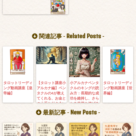
Related Posts
関連記事 -
-
タロットリーディ
【タロット講座小
小アルカナペンタ
タロットリーディ
ング動画講座【皇
アルカナ編】ペン
クルのキングの読
ング動画講座【世
帝編】
タクルの4が教え
み方：長期的な成
界編】
てくれる、お金と
功を維持し、さら
の上手な付き合い
なる発展を遂げる
方
ための戦略
New Posts
最新記事 -
-