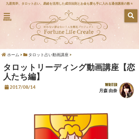
九星気学、タロット占い、易経を活用した成功法則とお金も愛も手に入れる通信講座の数々
menu
ホーム
>
タロット占い動画講座
>
タロットリーディング動画講座【恋
人たち編】
WRITER
2017/08/14
月森 由奈