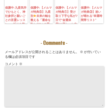
保護中: 九星気学
保護中: 【メルマ
保護中: 【メルマ
保護中: 【メルマ
でひもとく、神
ガ特典⑤】九星
ガ特典①】受け
ガ特典③】迷い
社参拝と願いご
別
未来の軸を
取り下手な私が7
が晴れる“幸運時
との言霊レッス
整える「運命を
日で“金運体
間帯リスト”
ン—— 祈りを整
動かす7つの質
質”に変わった方
えることは、望
問」鑑定にも使
法｜3つの氣を整
む未来を引き寄
えるように5万
えて理想の収入
せる力を育てる
3000字。九星コ
が“流れ込む” 〜
こと。
ーチングできま
九星別・金運ブ
Comments
-
-
す！
ロックを外す開
運ルーティン〜
メールアドレスが公開されることはありません。
※
が付いてい
る欄は必須項目です
コメント
※