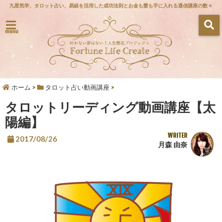
九星気学、タロット占い、易経を活用した成功法則とお金も愛も手に入れる通信講座の数々
menu
ホーム
>
タロット占い動画講座
>
タロットリーディング動画講座【太
陽編】
WRITER
2017/08/26
月森 由奈