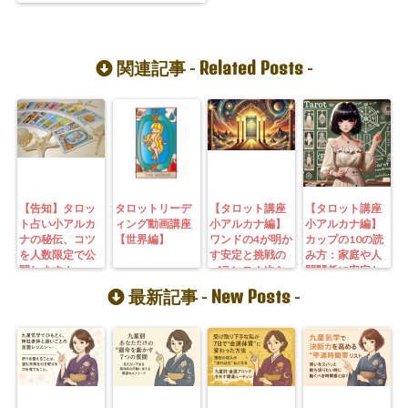
Related Posts
関連記事 -
-
【告知】タロッ
タロットリーデ
【タロット講座
【タロット講座
ト占い小アルカ
ィング動画講座
小アルカナ編】
小アルカナ編】
ナの秘伝、コツ
【世界編】
ワンドの4が明か
カップの10の読
を人数限定で公
す安定と挑戦の
み方：家庭や人
開します！
バランス！次な
間関係に安定と
る飛躍への準備
幸福をもたらす
New Posts
最新記事 -
-
を整える魔法
秘訣