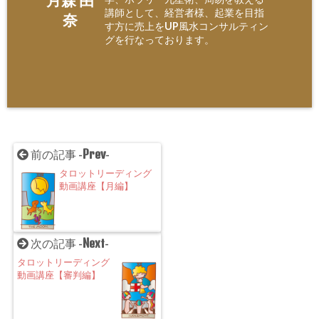
講師として、経営者様、起業を目指
奈
す方に売上をUP風水コンサルティン
グを行なっております。
Prev
前の記事 -
-
タロットリーディング
動画講座【月編】
Next
次の記事 -
-
タロットリーディング
動画講座【審判編】