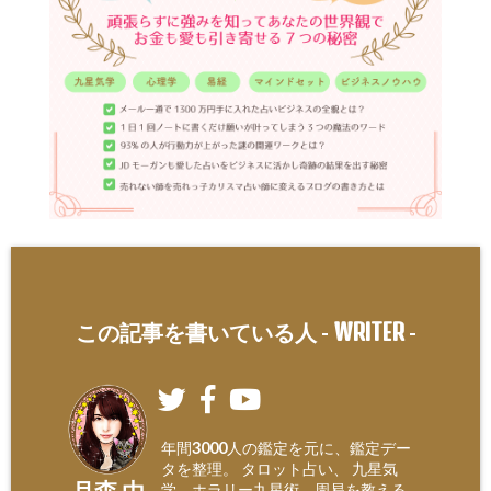
WRITER
この記事を書いている人 -
-
年間3000人の鑑定を元に、鑑定デー
タを整理。 タロット占い、 九星気
月森 由
学、ホラリー九星術、周易を教える