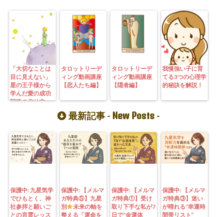
「大切なことは
タロットリーデ
タロットリーデ
我慢強い子に育
目に見えない」
ィング動画講座
ィング動画講座
てる3つの心理学
星の王子様から
【恋人たち編】
【隠者編】
的秘訣を解説！
学んだ愛の成功
戦略の作り方
New Posts
最新記事 -
-
保護中: 九星気学
保護中: 【メルマ
保護中: 【メルマ
保護中: 【メルマ
でひもとく、神
ガ特典⑤】九星
ガ特典①】受け
ガ特典③】迷い
社参拝と願いご
別
未来の軸を
取り下手な私が7
が晴れる“幸運時
との言霊レッス
整える「運命を
日で“金運体
間帯リスト”