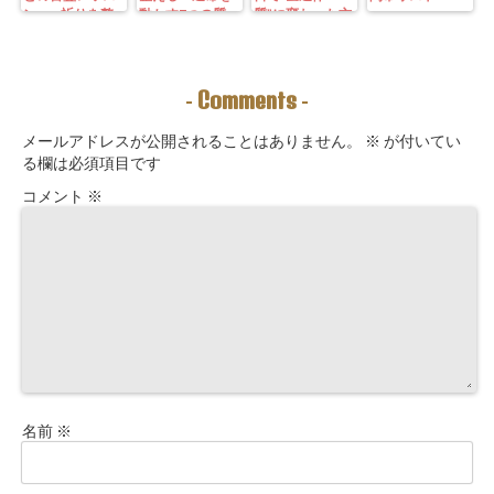
ン—— 祈りを整
動かす7つの質
質”に変わった方
えることは、望
問」鑑定にも使
法｜3つの氣を整
む未来を引き寄
えるように5万
えて理想の収入
せる力を育てる
3000字。九星コ
が“流れ込む” 〜
こと。
ーチングできま
九星別・金運ブ
Comments
-
-
す！
ロックを外す開
運ルーティン〜
メールアドレスが公開されることはありません。
※
が付いてい
る欄は必須項目です
コメント
※
名前
※