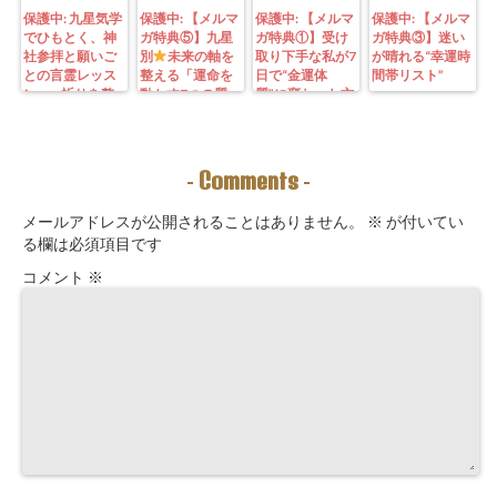
保護中: 九星気学
保護中: 【メルマ
保護中: 【メルマ
保護中: 【メルマ
でひもとく、神
ガ特典⑤】九星
ガ特典①】受け
ガ特典③】迷い
社参拝と願いご
別
未来の軸を
取り下手な私が7
が晴れる“幸運時
との言霊レッス
整える「運命を
日で“金運体
間帯リスト”
ン—— 祈りを整
動かす7つの質
質”に変わった方
えることは、望
問」鑑定にも使
法｜3つの氣を整
む未来を引き寄
えるように5万
えて理想の収入
せる力を育てる
3000字。九星コ
が“流れ込む” 〜
こと。
ーチングできま
九星別・金運ブ
Comments
-
-
す！
ロックを外す開
運ルーティン〜
メールアドレスが公開されることはありません。
※
が付いてい
る欄は必須項目です
コメント
※