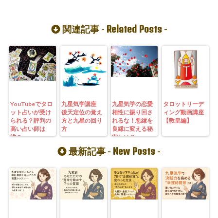
Related Posts
関連記事 -
-
YouTubeでタロ
九星気学講座
九星気学の恋愛
タロットリーデ
ット占いが受け
後天定位の覚え
相性に振り回さ
ィング動画講座
られる？評判の
方と九星の回り
れるな！悪縁を
【教皇編】
高い占い師は
方
良縁に変える秘
誰？
密とは？
New Posts
最新記事 -
-