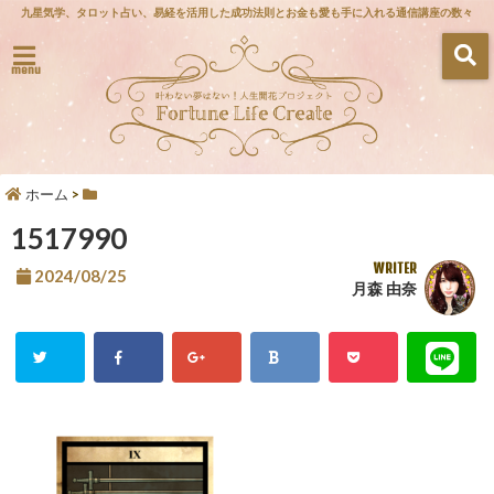
九星気学、タロット占い、易経を活用した成功法則とお金も愛も手に入れる通信講座の数々
menu
ホーム
>
1517990
WRITER
2024/08/25
月森 由奈