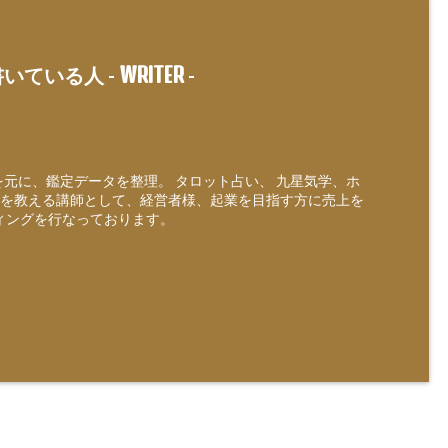
WRITER
いている人 -
-
定を元に、鑑定データを整理。 タロット占い、 九星気学、ホ
を教える講師として、経営者様、起業を目指す方に売上を
ィングを行なっております。