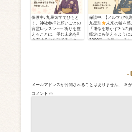
保護中: 九星気学でひもと
保護中: 【メルマガ特
く、神社参拝と願いごとの
九星別
未来の軸を整
言霊レッスン—— 祈りを整
「運命を動かす7つの
えることは、望む未来を引
鑑定にも使えるように
き寄せる力を育てること。
3000字。九星コーチ
きます！
-
メールアドレスが公開されることはありません。
※
が
コメント
※