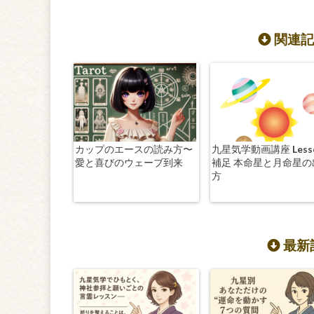
関連記
カップのエースの読み方〜
九星気学動画講座 Less
愛と喜びのウェーブ到来
補足 本命星と月命星の
方
最新記