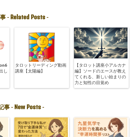
Related Posts
事 -
-
on6
タロットリーディング動画
【タロット講座小アルカナ
出し
講座【太陽編】
編】ソードのエースが教え
てくれる、新しい始まりの
力と知性の目覚め
New Posts
事 -
-