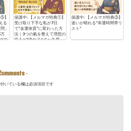
典⑤】
保護中: 【メルマガ特典①】
保護中: 【メルマガ特典③】
える
受け取り下手な私が7日
迷いが晴れる“幸運時間帯リ
質問」
で“金運体質”に変わった方
スト”
5万
法｜3つの氣を整えて理想の
ングで
収入が“流れ込む” 〜九星
別・金運ブロックを外す開
運ルーティン〜
Comments
-
付いている欄は必須項目です