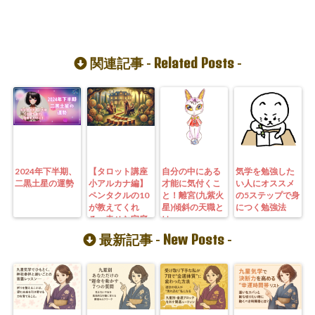
Related Posts
関連記事 -
-
2024年下半期、
【タロット講座
自分の中にある
気学を勉強した
二黒土星の運勢
小アルカナ編】
才能に気付くこ
い人にオススメ
ペンタクルの10
と！離宮(九紫火
の5ステップで身
が教えてくれ
星)傾斜の天職と
につく勉強法
る、幸せな家庭
は
と財産の築き方
New Posts
最新記事 -
-