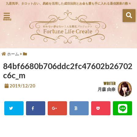
九星気学、タロット占い、易経を活用した成功法則とお金も愛も手に入れる通信講座の数々
menu
ホーム
>
84bf6680b706ddc2fc47602b26702
c6c_m
WRITER
2019/12/20
月森 由奈