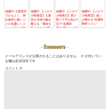
保護中: 九星気学
保護中: 【メルマ
保護中: 【メルマ
保護中: 【メルマ
でひもとく、神
ガ特典⑤】九星
ガ特典①】受け
ガ特典③】迷い
社参拝と願いご
別
未来の軸を
取り下手な私が7
が晴れる“幸運時
との言霊レッス
整える「運命を
日で“金運体
間帯リスト”
ン—— 祈りを整
動かす7つの質
質”に変わった方
えることは、望
問」鑑定にも使
法｜3つの氣を整
む未来を引き寄
えるように5万
えて理想の収入
せる力を育てる
3000字。九星コ
が“流れ込む” 〜
こと。
ーチングできま
九星別・金運ブ
Comments
-
-
す！
ロックを外す開
運ルーティン〜
メールアドレスが公開されることはありません。
※
が付いてい
る欄は必須項目です
コメント
※