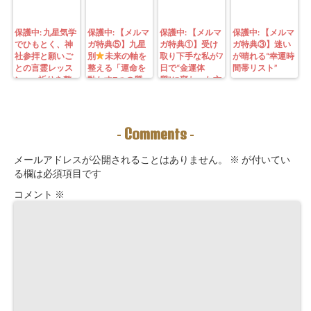
保護中: 九星気学
保護中: 【メルマ
保護中: 【メルマ
保護中: 【メルマ
でひもとく、神
ガ特典⑤】九星
ガ特典①】受け
ガ特典③】迷い
社参拝と願いご
別
未来の軸を
取り下手な私が7
が晴れる“幸運時
との言霊レッス
整える「運命を
日で“金運体
間帯リスト”
ン—— 祈りを整
動かす7つの質
質”に変わった方
えることは、望
問」鑑定にも使
法｜3つの氣を整
む未来を引き寄
えるように5万
えて理想の収入
せる力を育てる
3000字。九星コ
が“流れ込む” 〜
こと。
ーチングできま
九星別・金運ブ
Comments
-
-
す！
ロックを外す開
運ルーティン〜
メールアドレスが公開されることはありません。
※
が付いてい
る欄は必須項目です
コメント
※