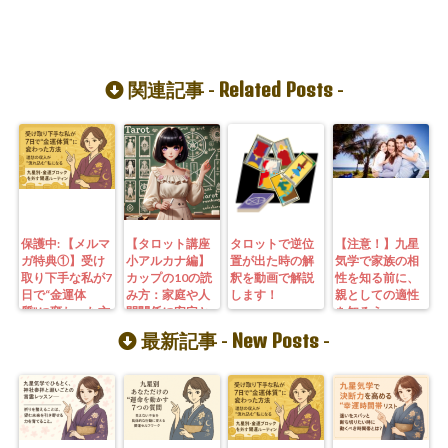
Related Posts
関連記事 -
-
保護中: 【メルマ
【タロット講座
タロットで逆位
【注意！】九星
ガ特典①】受け
小アルカナ編】
置が出た時の解
気学で家族の相
取り下手な私が7
カップの10の読
釈を動画で解説
性を知る前に、
日で“金運体
み方：家庭や人
します！
親としての適性
質”に変わった方
間関係に安定と
を知ろう
法｜3つの氣を整
幸福をもたらす
New Posts
最新記事 -
-
えて理想の収入
秘訣
が“流れ込む” 〜
九星別・金運ブ
ロックを外す開
運ルーティン〜