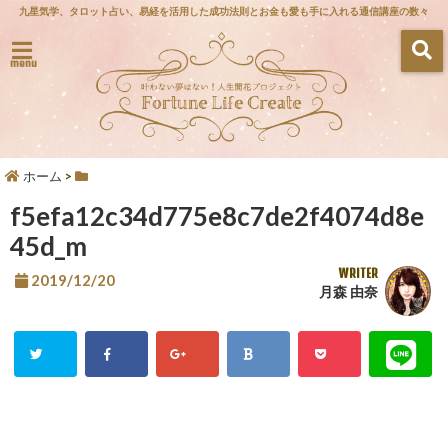
九星気学、タロット占い、易経を活用した成功法則とお金も愛も手に入れる通信講座の数々
menu
ホーム
>
f5efa12c34d775e8c7de2f4074d8e
45d_m
WRITER
2019/12/20
月森 由奈