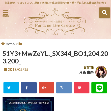
九星気学、タロット占い、易経を活用した成功法則とお金も愛も手に入れる通信講座の数々
menu
ホーム
>
51Y3+MwZeYL._SX344_BO1,204,20
3,200_
WRITER
2018/05/15
月森 由奈