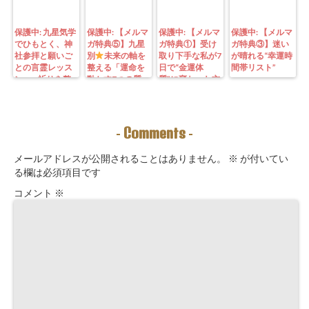
保護中: 九星気学
保護中: 【メルマ
保護中: 【メルマ
保護中: 【メルマ
でひもとく、神
ガ特典⑤】九星
ガ特典①】受け
ガ特典③】迷い
社参拝と願いご
別
未来の軸を
取り下手な私が7
が晴れる“幸運時
との言霊レッス
整える「運命を
日で“金運体
間帯リスト”
ン—— 祈りを整
動かす7つの質
質”に変わった方
えることは、望
問」鑑定にも使
法｜3つの氣を整
む未来を引き寄
えるように5万
えて理想の収入
せる力を育てる
3000字。九星コ
が“流れ込む” 〜
こと。
ーチングできま
九星別・金運ブ
Comments
-
-
す！
ロックを外す開
運ルーティン〜
メールアドレスが公開されることはありません。
※
が付いてい
る欄は必須項目です
コメント
※