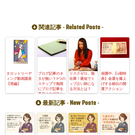
Related Posts
関連記事 -
-
タロットリーデ
ブログ記事のネ
リスクゼロ、無
保護中: 【6期特
ィング動画講座
タが無い？9つの
在庫！最短でト
典】金運を爆上
【塔編】
ステップで無限
ップ占い師にな
げする秘伝の開
にブログ記事を
る方法とは？
運アクション
量産する秘訣を
シェアします！
New Posts
最新記事 -
-