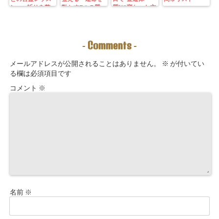
ン—— 祈りを整
動かす7つの質
質”に変わった方
えることは、望
問」鑑定にも使
法｜3つの氣を整
む未来を引き寄
えるように5万
えて理想の収入
せる力を育てる
3000字。九星コ
が“流れ込む” 〜
こと。
ーチングできま
九星別・金運ブ
Comments
-
-
す！
ロックを外す開
運ルーティン〜
メールアドレスが公開されることはありません。
※
が付いてい
る欄は必須項目です
コメント
※
名前
※