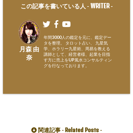
WRITER
この記事を書いている人 -
-
年間3000人の鑑定を元に、鑑定デー
タを整理。 タロット占い、 九星気
月森 由
学、ホラリー九星術、周易を教える
講師として、経営者様、起業を目指
奈
す方に売上をUP風水コンサルティン
グを行なっております。
Related Posts
関連記事 -
-