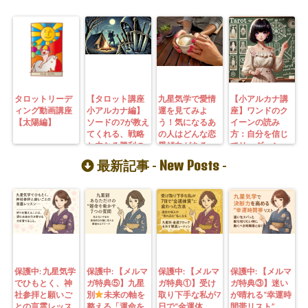
タロットリーデ
【タロット講座
九星気学で愛情
【小アルカナ講
ィング動画講座
小アルカナ編】
運を見てみよ
座】ワンドのク
【太陽編】
ソードの7が教え
う！気になるあ
イーンの読み
てくれる、戦略
の人はどんな恋
方：自分を信じ
と内なる勝利の
愛傾向がある
てリーダーシッ
力
の？
プを発揮するた
New Posts
最新記事 -
-
めの秘訣
保護中: 九星気学
保護中: 【メルマ
保護中: 【メルマ
保護中: 【メルマ
でひもとく、神
ガ特典⑤】九星
ガ特典①】受け
ガ特典③】迷い
社参拝と願いご
別
未来の軸を
取り下手な私が7
が晴れる“幸運時
との言霊レッス
整える「運命を
日で“金運体
間帯リスト”