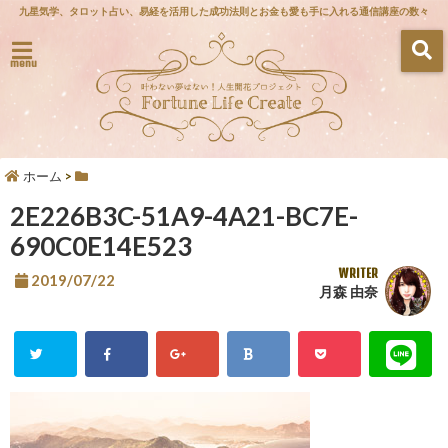
九星気学、タロット占い、易経を活用した成功法則とお金も愛も手に入れる通信講座の数々
menu
ホーム
>
2E226B3C-51A9-4A21-BC7E-
690C0E14E523
WRITER
2019/07/22
月森 由奈