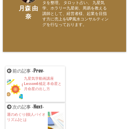
タを整理。 タロット占い、 九星気
月森 由
学、ホラリー九星術、周易を教える
講師として、経営者様、起業を目指
奈
す方に売上をUP風水コンサルティン
グを行なっております。
Prev
前の記事 -
-
九星気学動画講座
Lesson6 補足 本命星と
月命星の出し方
Next
次の記事 -
-
運のめぐり(個人バイオ
リズム)とは