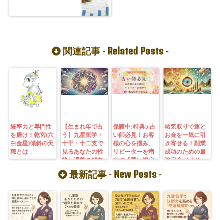
Related Posts
関連記事 -
-
統率力と専門性
【生まれ年で占
保護中: 特典5:占
祐気取りで運と
を磨け！乾宮(六
う】九星気学・
い師必見！お客
お金を一気に引
白金星)傾斜の天
十干・十二支で
様の心を掴み、
き寄せる！副業
職とは
見るあなたの性
リピーターを増
成功のための最
格と運勢の傾向
やす「悪い鑑定
強完全ガイド
結果の伝え方」
New Posts
最新記事 -
-