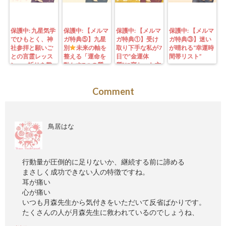
保護中: 九星気学
保護中: 【メルマ
保護中: 【メルマ
保護中: 【メルマ
でひもとく、神
ガ特典⑤】九星
ガ特典①】受け
ガ特典③】迷い
社参拝と願いご
別
未来の軸を
取り下手な私が7
が晴れる“幸運時
との言霊レッス
整える「運命を
日で“金運体
間帯リスト”
ン—— 祈りを整
動かす7つの質
質”に変わった方
えることは、望
問」鑑定にも使
法｜3つの氣を整
む未来を引き寄
えるように5万
えて理想の収入
Comment
せる力を育てる
3000字。九星コ
が“流れ込む” 〜
こと。
ーチングできま
九星別・金運ブ
す！
ロックを外す開
運ルーティン〜
鳥居はな
行動量が圧倒的に足りないか、継続する前に諦める
まさしく成功できない人の特徴ですね。
耳が痛い
心が痛い
いつも月森先生から気付きをいただいて反省ばかりです。
たくさんの人が月森先生に救われているのでしょうね、