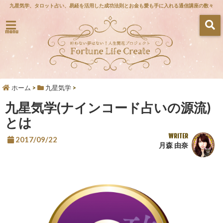
九星気学、タロット占い、易経を活用した成功法則とお金も愛も手に入れる通信講座の数々
menu
ホーム
>
九星気学
>
九星気学(ナインコード占いの源流)
とは
WRITER
2017/09/22
月森 由奈