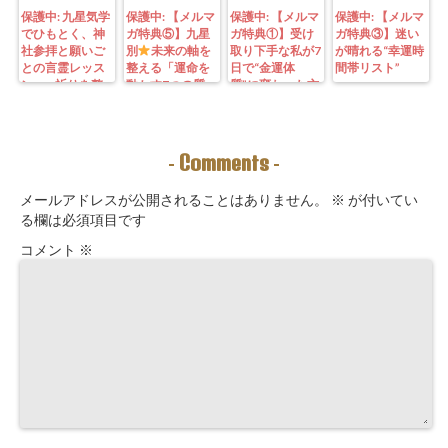
保護中: 九星気学
保護中: 【メルマ
保護中: 【メルマ
保護中: 【メルマ
でひもとく、神
ガ特典⑤】九星
ガ特典①】受け
ガ特典③】迷い
社参拝と願いご
別
未来の軸を
取り下手な私が7
が晴れる“幸運時
との言霊レッス
整える「運命を
日で“金運体
間帯リスト”
ン—— 祈りを整
動かす7つの質
質”に変わった方
えることは、望
問」鑑定にも使
法｜3つの氣を整
む未来を引き寄
えるように5万
えて理想の収入
せる力を育てる
3000字。九星コ
が“流れ込む” 〜
こと。
ーチングできま
九星別・金運ブ
Comments
-
-
す！
ロックを外す開
運ルーティン〜
メールアドレスが公開されることはありません。
※
が付いてい
る欄は必須項目です
コメント
※