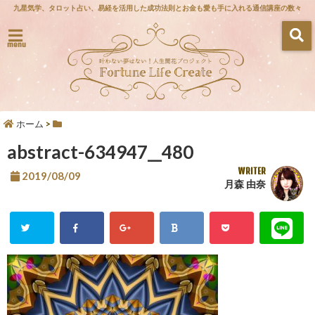
九星気学、タロット占い、易経を活用した成功法則とお金も愛も手に入れる通信講座の数々
menu
ホーム
>
abstract-634947__480
WRITER
2019/08/09
月森 由奈