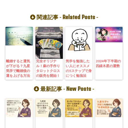
Related Posts
関連記事 -
-
離婚すると運気
完全オリジナ
気学を勉強した
2024年下半期の
が下がる？九星
ル！麻の手作り
い人にオススメ
四緑木星の運勢
気学で離婚後の
タロットクロス
の5ステップで身
運を上げる方法
の販売を開始！
につく勉強法
New Posts
最新記事 -
-