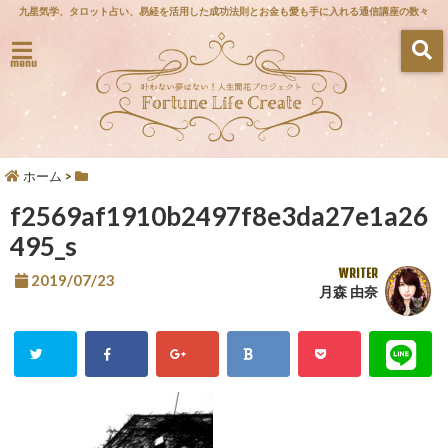
九星気学、タロット占い、易経を活用した成功法則とお金も愛も手に入れる通信講座の数々
menu
ホーム
>
f2569af1910b2497f8e3da27e1a26
495_s
WRITER
2019/07/23
月森 由奈