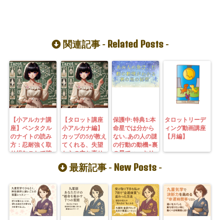
Related Posts
関連記事 -
-
【小アルカナ講
【タロット講座
保護中: 特典1:本
タロットリーデ
座】ペンタクル
小アルカナ編】
命星では分から
ィング動画講座
のナイトの読み
カップの5が教え
ない..あの人の謎
【月編】
方：忍耐強く取
てくれる、失望
の行動の動機=裏
り組むことで確
からの立ち直り
の星でハッキリ
実に成功を掴む
方と新たな希望
分かるよ
New Posts
最新記事 -
-
方法
の見つけ方