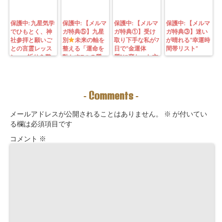
保護中: 九星気学
保護中: 【メルマ
保護中: 【メルマ
保護中: 【メルマ
でひもとく、神
ガ特典⑤】九星
ガ特典①】受け
ガ特典③】迷い
社参拝と願いご
別
未来の軸を
取り下手な私が7
が晴れる“幸運時
との言霊レッス
整える「運命を
日で“金運体
間帯リスト”
ン—— 祈りを整
動かす7つの質
質”に変わった方
えることは、望
問」鑑定にも使
法｜3つの氣を整
む未来を引き寄
えるように5万
えて理想の収入
せる力を育てる
3000字。九星コ
が“流れ込む” 〜
こと。
ーチングできま
九星別・金運ブ
Comments
-
-
す！
ロックを外す開
運ルーティン〜
メールアドレスが公開されることはありません。
※
が付いてい
る欄は必須項目です
コメント
※