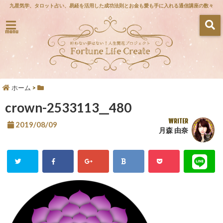
九星気学、タロット占い、易経を活用した成功法則とお金も愛も手に入れる通信講座の数々
menu
ホーム
>
crown-2533113__480
WRITER
2019/08/09
月森 由奈