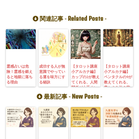
Related Posts
関連記事 -
-
霊感占いは危
成功する人が無
【タロット講座
【タロット講座
険！霊感を鍛え
意識でやってい
小アルカナ編】
小アルカナ編】
ると地獄に落ち
る運を味方にす
カップの2が教え
ペンタクルの9が
る理由
る秘訣
てくれる、人間
教えてくれる、
関係が上手くい
豊かさを引き寄
く秘訣
せる秘訣
New Posts
最新記事 -
-