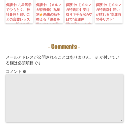
保護中: 九星気学
保護中: 【メルマ
保護中: 【メルマ
保護中: 【メルマ
でひもとく、神
ガ特典⑤】九星
ガ特典①】受け
ガ特典③】迷い
社参拝と願いご
別
未来の軸を
取り下手な私が7
が晴れる“幸運時
との言霊レッス
整える「運命を
日で“金運体
間帯リスト”
ン—— 祈りを整
動かす7つの質
質”に変わった方
えることは、望
問」鑑定にも使
法｜3つの氣を整
む未来を引き寄
えるように5万
えて理想の収入
せる力を育てる
3000字。九星コ
が“流れ込む” 〜
こと。
ーチングできま
九星別・金運ブ
Comments
-
-
す！
ロックを外す開
運ルーティン〜
メールアドレスが公開されることはありません。
※
が付いてい
る欄は必須項目です
コメント
※