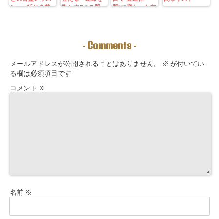
ン—— 祈りを整
動かす7つの質
質”に変わった方
えることは、望
問」鑑定にも使
法｜3つの氣を整
む未来を引き寄
えるように5万
えて理想の収入
せる力を育てる
3000字。九星コ
が“流れ込む” 〜
こと。
ーチングできま
九星別・金運ブ
Comments
-
-
す！
ロックを外す開
運ルーティン〜
メールアドレスが公開されることはありません。
※
が付いてい
る欄は必須項目です
コメント
※
名前
※