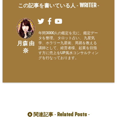
WRITER
この記事を書いている人 -
-
年間3000人の鑑定を元に、鑑定デー
タを整理。 タロット占い、 九星気
月森 由
学、ホラリー九星術、周易を教える
講師として、経営者様、起業を目指
奈
す方に売上をUP風水コンサルティン
グを行なっております。
Related Posts
関連記事 -
-