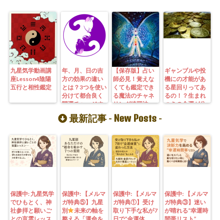
九星気学動画講
年、月、日の吉
【保存版】占い
ギャンブルや投
座Lesson4陰陽
方の効果の違い
師必見！覚えな
機にの才能があ
五行と相性鑑定
とは？3つを使い
くても鑑定でき
る星回りってあ
分けて都合良く
る魔法のチャネ
るの！？生まれ
開運チャージす
リング練習法
つきの金運が分
る方法
かる九星気学の
New Posts
最新記事 -
-
秘密
保護中: 九星気学
保護中: 【メルマ
保護中: 【メルマ
保護中: 【メルマ
でひもとく、神
ガ特典⑤】九星
ガ特典①】受け
ガ特典③】迷い
社参拝と願いご
別
未来の軸を
取り下手な私が7
が晴れる“幸運時
との言霊レッス
整える「運命を
日で“金運体
間帯リスト”