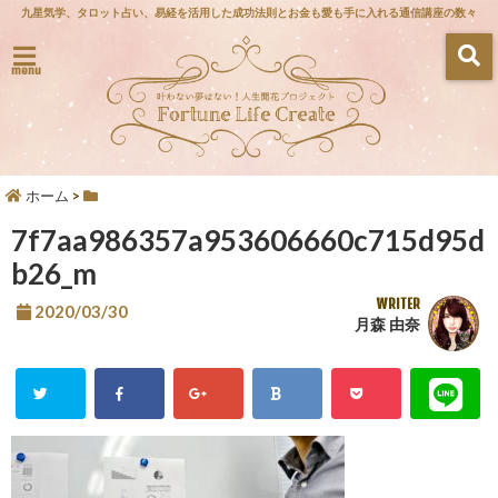
九星気学、タロット占い、易経を活用した成功法則とお金も愛も手に入れる通信講座の数々
menu
ホーム
>
7f7aa986357a953606660c715d95d
b26_m
WRITER
2020/03/30
月森 由奈