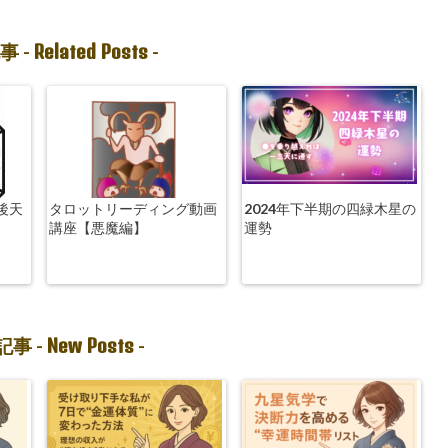
Related Posts
事 -
-
 後天
タロットリーディング動画
2024年下半期の四緑木星の
講座【悪魔編】
運勢
New Posts
事 -
-