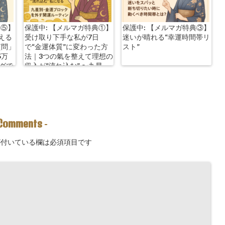
典⑤】
保護中: 【メルマガ特典①】
保護中: 【メルマガ特典③】
える
受け取り下手な私が7日
迷いが晴れる“幸運時間帯リ
質問」
で“金運体質”に変わった方
スト”
5万
法｜3つの氣を整えて理想の
ングで
収入が“流れ込む” 〜九星
別・金運ブロックを外す開
運ルーティン〜
Comments
-
付いている欄は必須項目です