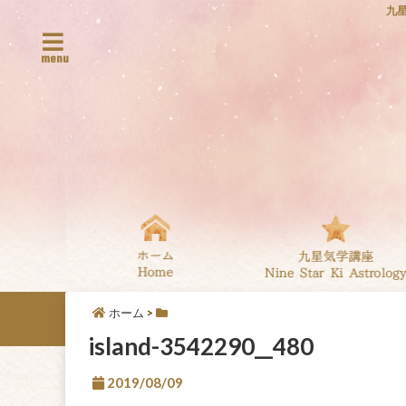
九
menu
ホーム
>
island-3542290__480
2019/08/09