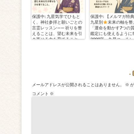
保護中: 九星気学でひもと
保護中: 【メルマガ特
く、神社参拝と願いごとの
九星別
未来の軸を整
言霊レッスン—— 祈りを整
「運命を動かす7つの
えることは、望む未来を引
鑑定にも使えるように
き寄せる力を育てること。
3000字。九星コーチ
きます！
-
メールアドレスが公開されることはありません。
※
が
コメント
※