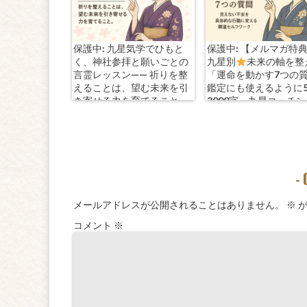
保護中: 九星気学でひもと
保護中: 【メルマガ特
く、神社参拝と願いごとの
九星別
未来の軸を整
言霊レッスン—— 祈りを整
「運命を動かす7つの
えることは、望む未来を引
鑑定にも使えるように
き寄せる力を育てること。
3000字。九星コーチ
きます！
-
メールアドレスが公開されることはありません。
※
が
コメント
※