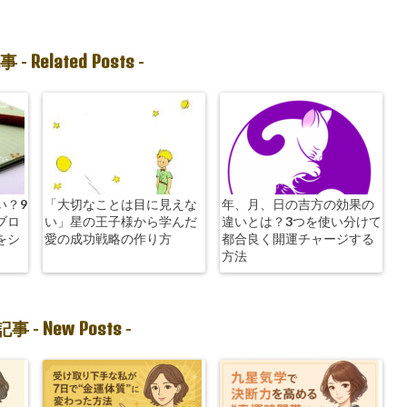
Related Posts
事 -
-
い？9
「大切なことは目に見えな
年、月、日の吉方の効果の
ブロ
い」星の王子様から学んだ
違いとは？3つを使い分けて
をシ
愛の成功戦略の作り方
都合良く開運チャージする
方法
New Posts
事 -
-