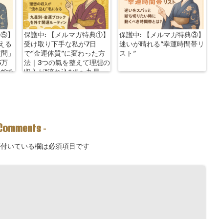
典⑤】
保護中: 【メルマガ特典①】
保護中: 【メルマガ特典③】
える
受け取り下手な私が7日
迷いが晴れる“幸運時間帯リ
質問」
で“金運体質”に変わった方
スト”
5万
法｜3つの氣を整えて理想の
ングで
収入が“流れ込む” 〜九星
別・金運ブロックを外す開
運ルーティン〜
Comments
-
付いている欄は必須項目です