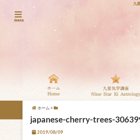
九
menu
ホーム
>
japanese-cherry-trees-30639
2019/08/09