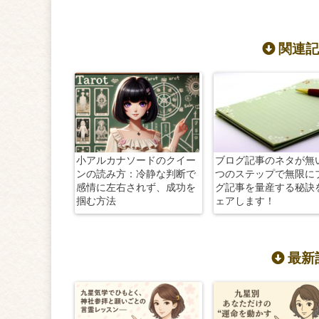
関連記
小アルカナソードのクイー
ブログ記事のネタが無
ンの読み方：冷静な判断で
つのステップで無限に
感情に左右されず、成功を
グ記事を量産する秘訣
掴む方法
ェアします！
最新記