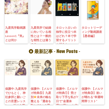
九星気学動画講
九星気学で結婚
タロット占いの
タロットリーデ
座
に向いている相
独学に役立つ本
ィング動画講座
Lesson1『気』
性とは？一般的
はどれ？本で学
【愚者編】
とは何か
な相性とは違う
習するメリット
の？
も紹介！
New Posts
最新記事 -
-
保護中: 九星気学
保護中: 【メルマ
保護中: 【メルマ
保護中: 【メルマ
でひもとく、神
ガ特典⑤】九星
ガ特典①】受け
ガ特典③】迷い
社参拝と願いご
別
未来の軸を
取り下手な私が7
が晴れる“幸運時
との言霊レッス
整える「運命を
日で“金運体
間帯リスト”
ン—— 祈りを整
動かす7つの質
質”に変わった方