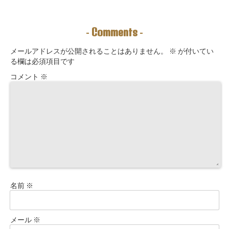
えることは、望
問」鑑定にも使
法｜3つの氣を整
む未来を引き寄
えるように5万
えて理想の収入
せる力を育てる
3000字。九星コ
が“流れ込む” 〜
こと。
ーチングできま
九星別・金運ブ
Comments
-
-
す！
ロックを外す開
運ルーティン〜
メールアドレスが公開されることはありません。
※
が付いてい
る欄は必須項目です
コメント
※
名前
※
メール
※