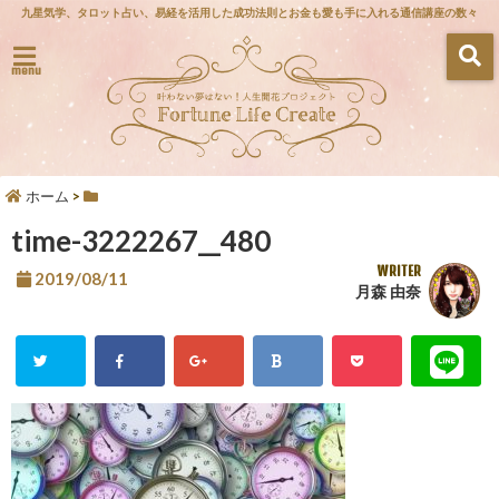
九星気学、タロット占い、易経を活用した成功法則とお金も愛も手に入れる通信講座の数々
menu
ホーム
>
time-3222267__480
WRITER
2019/08/11
月森 由奈