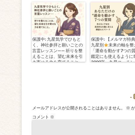
保護中: 九星気学でひもと
保護中: 【メルマガ特
く、神社参拝と願いごとの
九星別
未来の軸を整
言霊レッスン—— 祈りを整
「運命を動かす7つの
えることは、望む未来を引
鑑定にも使えるように
き寄せる力を育てること。
3000字。九星コーチ
きます！
-
メールアドレスが公開されることはありません。
※
が
コメント
※