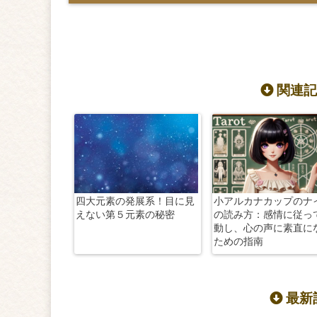
関連記
四大元素の発展系！目に見
小アルカナカップのナ
えない第５元素の秘密
の読み方：感情に従っ
動し、心の声に素直に
ための指南
最新記