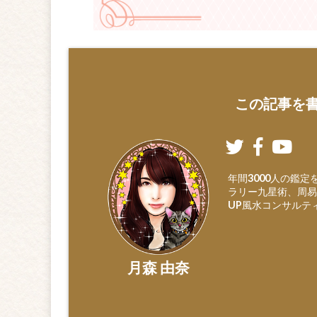
この記事を書
年間3000人の鑑
ラリー九星術、周易
UP風水コンサルテ
月森 由奈