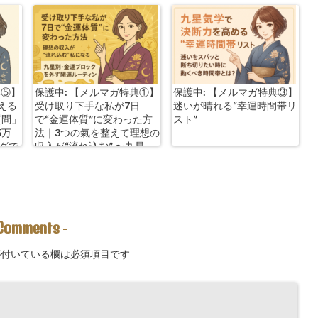
典⑤】
保護中: 【メルマガ特典①】
保護中: 【メルマガ特典③】
える
受け取り下手な私が7日
迷いが晴れる“幸運時間帯リ
質問」
で“金運体質”に変わった方
スト”
5万
法｜3つの氣を整えて理想の
ングで
収入が“流れ込む” 〜九星
別・金運ブロックを外す開
運ルーティン〜
Comments
-
付いている欄は必須項目です