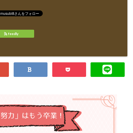
feedly