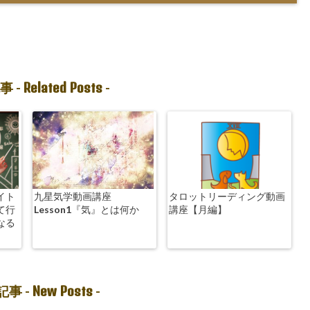
Related Posts
事 -
-
イト
九星気学動画講座
タロットリーディング動画
て行
Lesson1『気』とは何か
講座【月編】
なる
New Posts
事 -
-