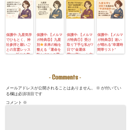
保護中: 九星気学
保護中: 【メルマ
保護中: 【メルマ
保護中: 【メルマ
でひもとく、神
ガ特典⑤】九星
ガ特典①】受け
ガ特典③】迷い
社参拝と願いご
別
未来の軸を
取り下手な私が7
が晴れる“幸運時
との言霊レッス
整える「運命を
日で“金運体
間帯リスト”
ン—— 祈りを整
動かす7つの質
質”に変わった方
えることは、望
問」鑑定にも使
法｜3つの氣を整
む未来を引き寄
えるように5万
えて理想の収入
せる力を育てる
3000字。九星コ
が“流れ込む” 〜
こと。
ーチングできま
九星別・金運ブ
Comments
-
-
す！
ロックを外す開
運ルーティン〜
メールアドレスが公開されることはありません。
※
が付いてい
る欄は必須項目です
コメント
※