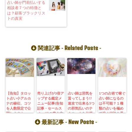
占い師が門前払いする
相談者７つの特徴と
は？顧客ブラックリス
トの真実
Related Posts
関連記事 -
-
【告知】タロッ
売り上げが3倍ア
占い師は邪気を
1つの占術で稼ぐ
ト占い小アルカ
ップする鑑定メ
貰ってしまう!?
占い師になるの
ナの秘伝、コツ
ニュー記事(告知
速攻で出来る5つ
は不可能？１種
を人数限定で公
記事・セールス
の邪気払いのテ
類の占いを極め
開します！
ページ)の書き方
クニックを伝授
て稼ぐ秘訣を暴
露！
New Posts
最新記事 -
-