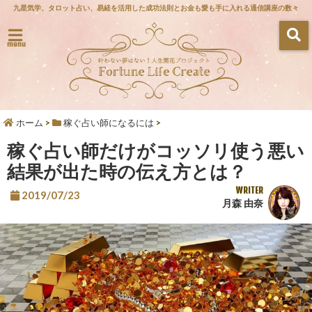
九星気学、タロット占い、易経を活用した成功法則とお金も愛も手に入れる通信講座の数々
menu
ホーム
>
稼ぐ占い師になるには
>
稼ぐ占い師だけがコッソリ使う悪い
結果が出た時の伝え方とは？
WRITER
2019/07/23
月森 由奈