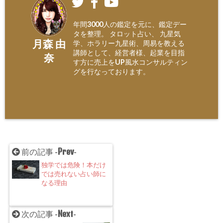
年間3000人の鑑定を元に、鑑定デー
タを整理。 タロット占い、 九星気
月森 由
学、ホラリー九星術、周易を教える
講師として、経営者様、起業を目指
奈
す方に売上をUP風水コンサルティン
グを行なっております。
Prev
前の記事 -
-
独学では危険！本だけ
では売れない占い師に
なる理由
Next
次の記事 -
-