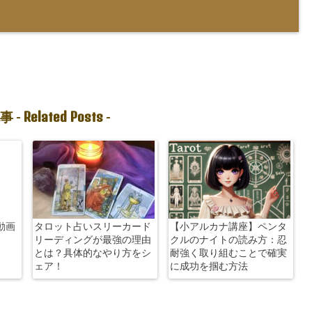
Related Posts
事 -
-
動画
タロット占いスリーカード
【小アルカナ講座】ペンタ
リーディングが最強の理由
クルのナイトの読み方：忍
とは？具体的なやり方をシ
耐強く取り組むことで確実
ェア！
に成功を掴む方法