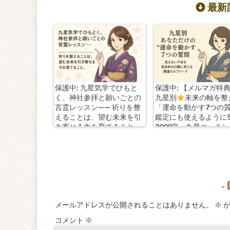
最新記
保護中: 九星気学でひもと
保護中: 【メルマガ特
く、神社参拝と願いごとの
九星別
未来の軸を整
言霊レッスン—— 祈りを整
「運命を動かす7つの
えることは、望む未来を引
鑑定にも使えるように
き寄せる力を育てること。
3000字。九星コーチ
きます！
-
メールアドレスが公開されることはありません。
※
が
コメント
※