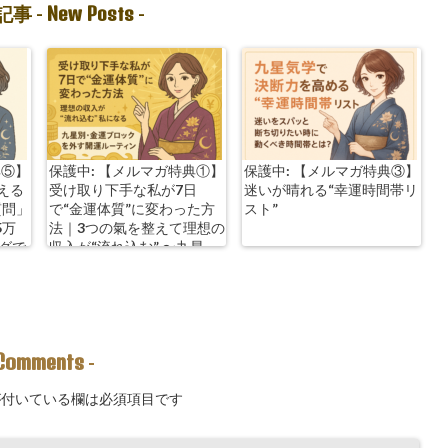
New Posts
事 -
-
典⑤】
保護中: 【メルマガ特典①】
保護中: 【メルマガ特典③】
える
受け取り下手な私が7日
迷いが晴れる“幸運時間帯リ
質問」
で“金運体質”に変わった方
スト”
5万
法｜3つの氣を整えて理想の
ングで
収入が“流れ込む” 〜九星
別・金運ブロックを外す開
運ルーティン〜
Comments
-
付いている欄は必須項目です