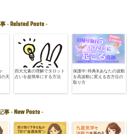
Related Posts
事 -
-
か
四大元素の理解でタロット
保護中: 特典3:あなたの波動
斜の天
占いを超簡単にする方法
を高波動に変える吉方位の
取り方
New Posts
事 -
-