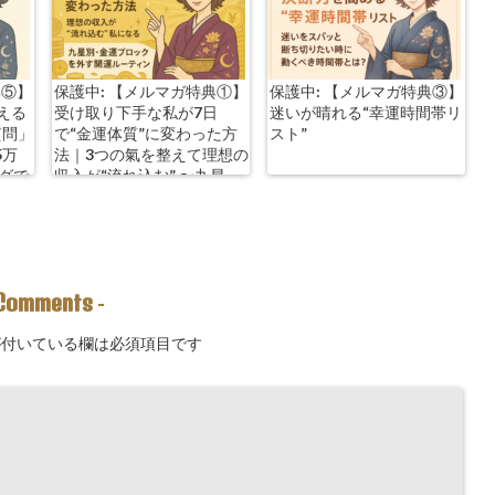
典⑤】
保護中: 【メルマガ特典①】
保護中: 【メルマガ特典③】
える
受け取り下手な私が7日
迷いが晴れる“幸運時間帯リ
質問」
で“金運体質”に変わった方
スト”
5万
法｜3つの氣を整えて理想の
ングで
収入が“流れ込む” 〜九星
別・金運ブロックを外す開
運ルーティン〜
Comments
-
付いている欄は必須項目です