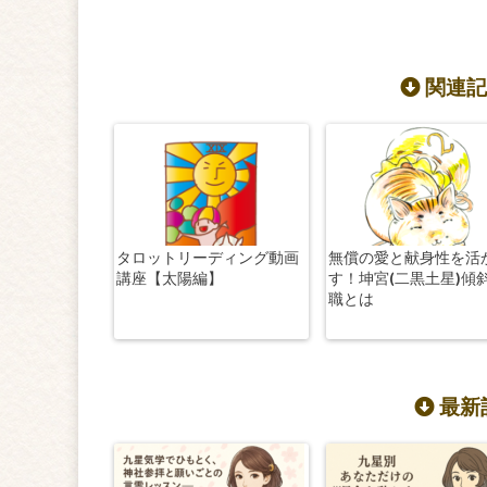
関連記
タロットリーディング動画
無償の愛と献身性を活
講座【太陽編】
す！坤宮(二黒土星)傾
職とは
最新記