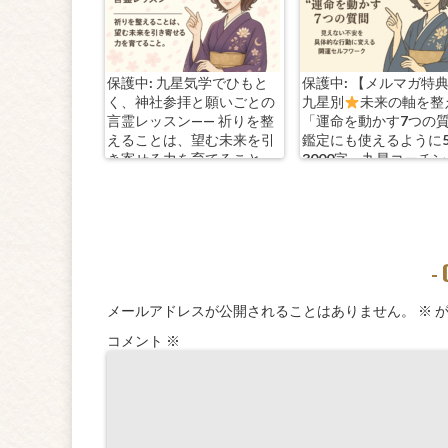
保護中: 九星気学でひもと
保護中: 【メルマガ特
く、神社参拝と願いごとの
九星別
未来の軸を整
言霊レッスン—— 祈りを整
「運命を動かす7つの
えることは、望む未来を引
鑑定にも使えるように
き寄せる力を育てること。
3000字。九星コーチ
きます！
-
メールアドレスが公開されることはありません。
※
が
コメント
※