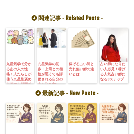
Related Posts
関連記事 -
-
九星気学で分か
九星気学の初
稼げる占い師と
占い師になりた
るあの人の性
歩！上司との相
売れ無い師の違
い人必見！稼げ
格！人たらしが
性が悪くても評
いとは
る人気占い師に
使う九星別褒め
価される自分の
なる3ステップ
言葉で人間関係
売り込み方と
の悩みとサヨナ
は？
New Posts
最新記事 -
-
ラしよう