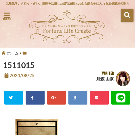
九星気学、タロット占い、易経を活用した成功法則とお金も愛も手に入れる通信講座の数々
menu
ホーム
>
1511015
WRITER
2024/08/25
月森 由奈