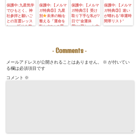
保護中: 九星気学
保護中: 【メルマ
保護中: 【メルマ
保護中: 【メルマ
でひもとく、神
ガ特典⑤】九星
ガ特典①】受け
ガ特典③】迷い
社参拝と願いご
別
未来の軸を
取り下手な私が7
が晴れる“幸運時
との言霊レッス
整える「運命を
日で“金運体
間帯リスト”
ン—— 祈りを整
動かす7つの質
質”に変わった方
えることは、望
問」鑑定にも使
法｜3つの氣を整
む未来を引き寄
えるように5万
えて理想の収入
せる力を育てる
3000字。九星コ
が“流れ込む” 〜
こと。
ーチングできま
九星別・金運ブ
Comments
-
-
す！
ロックを外す開
運ルーティン〜
メールアドレスが公開されることはありません。
※
が付いてい
る欄は必須項目です
コメント
※