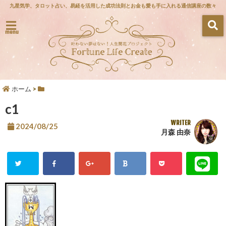
九星気学、タロット占い、易経を活用した成功法則とお金も愛も手に入れる通信講座の数々
menu
ホーム
>
c1
WRITER
2024/08/25
月森 由奈