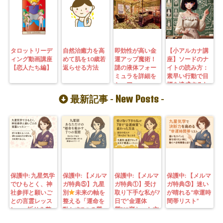
タロットリーデ
自然治癒力を高
即効性が高い金
【小アルカナ講
ィング動画講座
めて肌を10歳若
運アップ魔術！
座】ソードのナ
【恋人たち編】
返らせる方法
謎の液体フォー
イトの読み方：
ミュラを詳細を
素早い行動で目
シェア
標を達成するた
めの成功法則
New Posts
最新記事 -
-
保護中: 九星気学
保護中: 【メルマ
保護中: 【メルマ
保護中: 【メルマ
でひもとく、神
ガ特典⑤】九星
ガ特典①】受け
ガ特典③】迷い
社参拝と願いご
別
未来の軸を
取り下手な私が7
が晴れる“幸運時
との言霊レッス
整える「運命を
日で“金運体
間帯リスト”
ン—— 祈りを整
動かす7つの質
質”に変わった方
えることは、望
問」鑑定にも使
法｜3つの氣を整