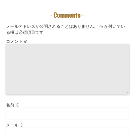
む未来を引き寄
えるように5万
えて理想の収入
せる力を育てる
3000字。九星コ
が“流れ込む” 〜
こと。
ーチングできま
九星別・金運ブ
Comments
-
-
す！
ロックを外す開
運ルーティン〜
メールアドレスが公開されることはありません。
※
が付いてい
る欄は必須項目です
コメント
※
名前
※
メール
※