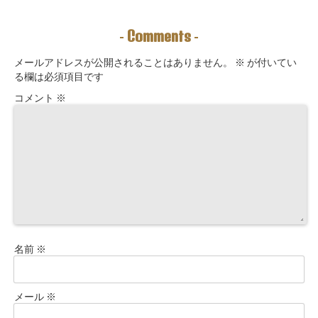
む未来を引き寄
えるように5万
えて理想の収入
せる力を育てる
3000字。九星コ
が“流れ込む” 〜
こと。
ーチングできま
九星別・金運ブ
Comments
-
-
す！
ロックを外す開
運ルーティン〜
メールアドレスが公開されることはありません。
※
が付いてい
る欄は必須項目です
コメント
※
名前
※
メール
※