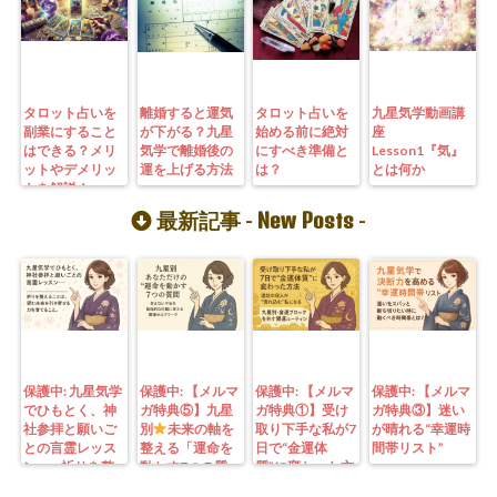
タロット占いを
離婚すると運気
タロット占いを
九星気学動画講
副業にすること
が下がる？九星
始める前に絶対
座
はできる？メリ
気学で離婚後の
にすべき準備と
Lesson1『気』
ットやデメリッ
運を上げる方法
は？
とは何か
トを解説！
New Posts
最新記事 -
-
保護中: 九星気学
保護中: 【メルマ
保護中: 【メルマ
保護中: 【メルマ
でひもとく、神
ガ特典⑤】九星
ガ特典①】受け
ガ特典③】迷い
社参拝と願いご
別
未来の軸を
取り下手な私が7
が晴れる“幸運時
との言霊レッス
整える「運命を
日で“金運体
間帯リスト”
ン—— 祈りを整
動かす7つの質
質”に変わった方
えることは、望
問」鑑定にも使
法｜3つの氣を整