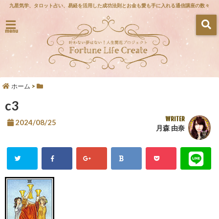
九星気学、タロット占い、易経を活用した成功法則とお金も愛も手に入れる通信講座の数々
menu
ホーム
>
c3
WRITER
2024/08/25
月森 由奈