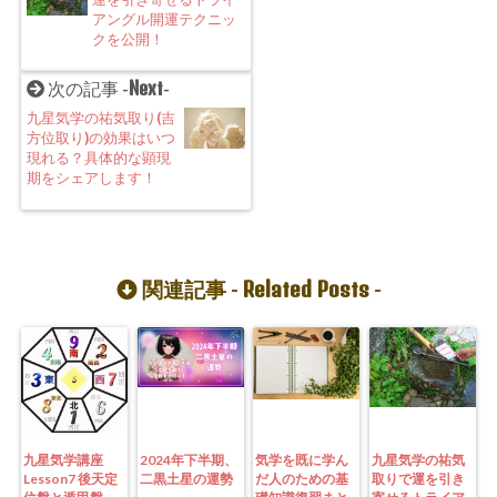
アングル開運テクニッ
クを公開！
Next
次の記事 -
-
九星気学の祐気取り(吉
方位取り)の効果はいつ
現れる？具体的な顕現
期をシェアします！
Related Posts
関連記事 -
-
九星気学講座
2024年下半期、
気学を既に学ん
九星気学の祐気
Lesson7 後天定
二黒土星の運勢
だ人のための基
取りで運を引き