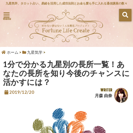
九星気学、タロット占い、易経を活用した成功法則とお金も愛も手に入れる通信講座の数々
menu
ホーム
>
九星気学
>
1分で分かる九星別の長所一覧！あ
なたの長所を知り今後のチャンスに
活かすには？
WRITER
2019/12/20
月森 由奈