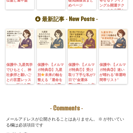
位盤と遁甲盤
礎知識復習まと
寄せるトライア
めページ
ングル開運テク
ニックを公開！
New Posts
最新記事 -
-
保護中: 九星気学
保護中: 【メルマ
保護中: 【メルマ
保護中: 【メルマ
でひもとく、神
ガ特典⑤】九星
ガ特典①】受け
ガ特典③】迷い
社参拝と願いご
別
未来の軸を
取り下手な私が7
が晴れる“幸運時
との言霊レッス
整える「運命を
日で“金運体
間帯リスト”
ン—— 祈りを整
動かす7つの質
質”に変わった方
えることは、望
問」鑑定にも使
法｜3つの氣を整
む未来を引き寄
えるように5万
えて理想の収入
せる力を育てる
3000字。九星コ
が“流れ込む” 〜
こと。
ーチングできま
九星別・金運ブ
Comments
-
-
す！
ロックを外す開
運ルーティン〜
メールアドレスが公開されることはありません。
※
が付いてい
る欄は必須項目です