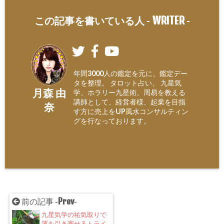
WRITER
この記事を書いている人 -
-
年間3000人の鑑定を元に、鑑定デー
タを整理。 タロット占い、 九星気
月森 由
学、ホラリー九星術、周易を教える
講師として、経営者様、起業を目指
奈
す方に売上をUP風水コンサルティン
グを行なっております。
Prev
前の記事 -
-
九星気学の祐気取りで
運を引き寄せるトライ