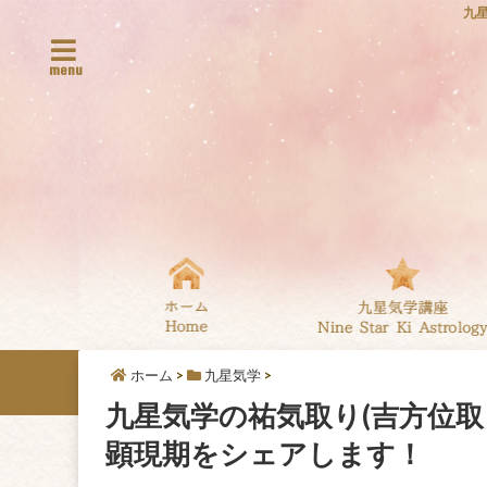
九
menu
ホーム
>
九星気学
>
九星気学の祐気取り(吉方位
顕現期をシェアします！