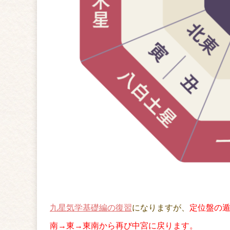
九星気学基礎編の復習
になりますが、
定位盤の
南→東→東南から再び中宮に戻ります。