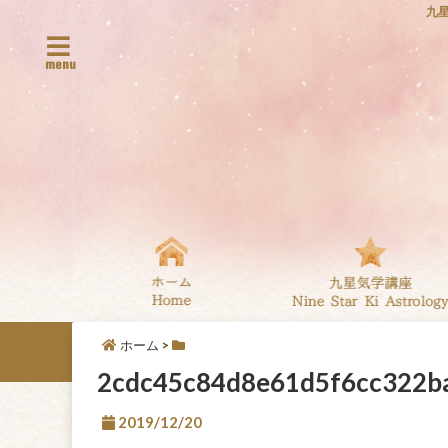
九
menu
ホーム
>
2cdc45c84d8e61d5f6cc322b
2019/12/20