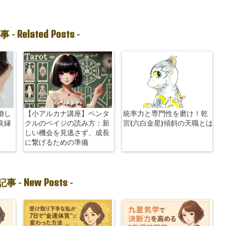
Related Posts
事 -
-
婚し
【小アルカナ講座】ペンタ
統率力と専門性を磨け！乾
良縁
クルのペイジの読み方：新
宮(六白金星)傾斜の天職とは
しい機会を見逃さず、成長
に繋げるための準備
New Posts
事 -
-