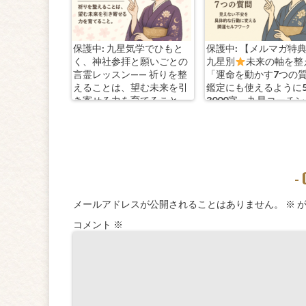
保護中: 九星気学でひもと
保護中: 【メルマガ特
く、神社参拝と願いごとの
九星別
未来の軸を整
言霊レッスン—— 祈りを整
「運命を動かす7つの
えることは、望む未来を引
鑑定にも使えるように
き寄せる力を育てること。
3000字。九星コーチ
きます！
-
メールアドレスが公開されることはありません。
※
が
コメント
※