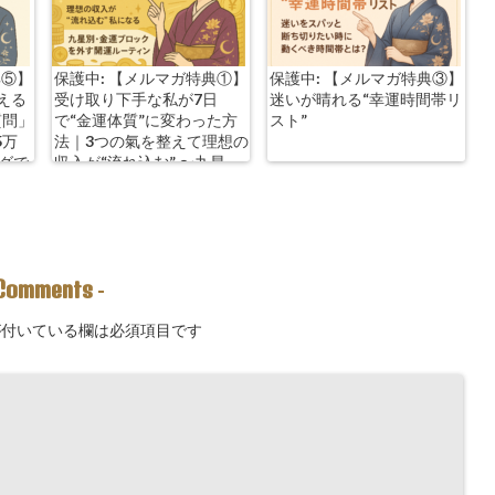
典⑤】
保護中: 【メルマガ特典①】
保護中: 【メルマガ特典③】
える
受け取り下手な私が7日
迷いが晴れる“幸運時間帯リ
質問」
で“金運体質”に変わった方
スト”
5万
法｜3つの氣を整えて理想の
ングで
収入が“流れ込む” 〜九星
別・金運ブロックを外す開
運ルーティン〜
Comments
-
付いている欄は必須項目です