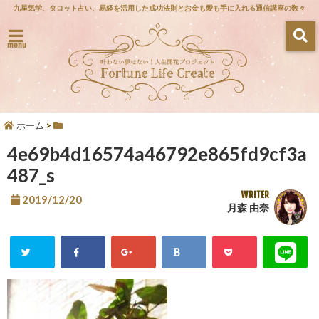
九星気学、タロット占い、易経を活用した成功法則とお金も愛も手に入れる通信講座の数々
menu
ホーム
>
4e69b4d16574a46792e865fd9cf3a
487_s
WRITER
2019/12/20
月森 由奈