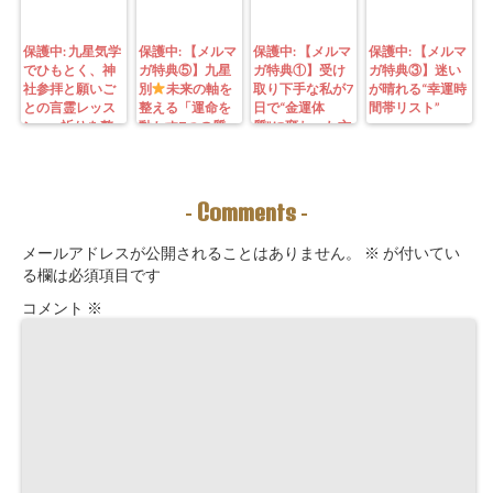
保護中: 九星気学
保護中: 【メルマ
保護中: 【メルマ
保護中: 【メルマ
でひもとく、神
ガ特典⑤】九星
ガ特典①】受け
ガ特典③】迷い
社参拝と願いご
別
未来の軸を
取り下手な私が7
が晴れる“幸運時
との言霊レッス
整える「運命を
日で“金運体
間帯リスト”
ン—— 祈りを整
動かす7つの質
質”に変わった方
えることは、望
問」鑑定にも使
法｜3つの氣を整
む未来を引き寄
えるように5万
えて理想の収入
せる力を育てる
3000字。九星コ
が“流れ込む” 〜
こと。
ーチングできま
九星別・金運ブ
Comments
-
-
す！
ロックを外す開
運ルーティン〜
メールアドレスが公開されることはありません。
※
が付いてい
る欄は必須項目です
コメント
※