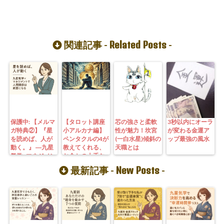
Related Posts
関連記事 -
-
保護中: 【メルマ
【タロット講座
芯の強さと柔軟
3秒以内にオーラ
ガ特典②】『星
小アルカナ編】
性が魅力！坎宮
が変わる金運ア
を読めば、人が
ペンタクルの4が
(一白水星)傾斜の
ップ最強の風水
動く。』 ―九星
教えてくれる、
天職とは
気学×マネジメン
お金との上手な
トで人間関係は
付き合い方
New Posts
最新記事 -
-
武器になる