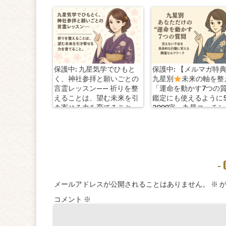
保護中: 九星気学でひもと
保護中: 【メルマガ特
く、神社参拝と願いごとの
九星別
未来の軸を整
言霊レッスン—— 祈りを整
「運命を動かす7つの
えることは、望む未来を引
鑑定にも使えるように
き寄せる力を育てること。
3000字。九星コーチ
きます！
-
メールアドレスが公開されることはありません。
※
が
コメント
※