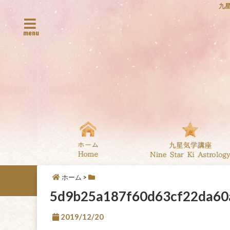
九
menu
ホーム
>
5d9b25a187f60d63cf22da60
2019/12/20