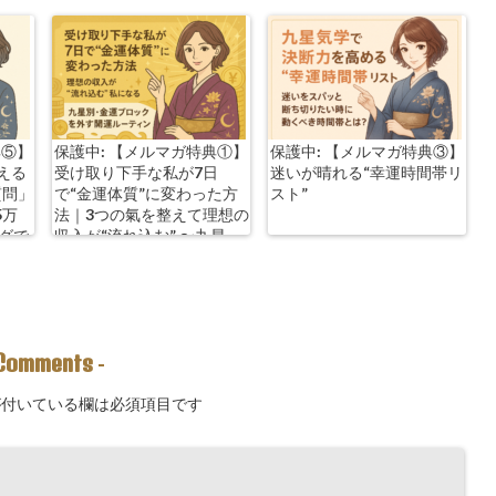
典⑤】
保護中: 【メルマガ特典①】
保護中: 【メルマガ特典③】
える
受け取り下手な私が7日
迷いが晴れる“幸運時間帯リ
質問」
で“金運体質”に変わった方
スト”
5万
法｜3つの氣を整えて理想の
ングで
収入が“流れ込む” 〜九星
別・金運ブロックを外す開
運ルーティン〜
Comments
-
付いている欄は必須項目です