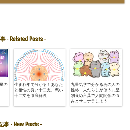
Related Posts
事 -
-
土星の
生まれ年で分かる！あなた
九星気学で分かるあの人の
と相性の良い十二支、悪い
性格！人たらしが使う九星
十二支を徹底解説
別褒め言葉で人間関係の悩
みとサヨナラしよう
New Posts
事 -
-