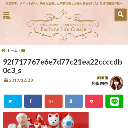
九星気学、タロット占い、易経を活用した成功法則とお金も愛も手に入れる通信講座の数々
menu
ホーム
>
92f717767e6e7d77c21ea22ccccdb
0c3_s
WRITER
2019/12/20
月森 由奈