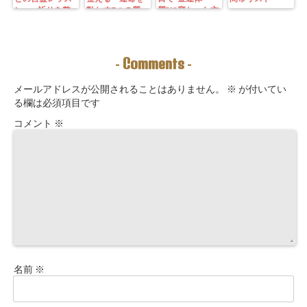
ン—— 祈りを整
動かす7つの質
質”に変わった方
えることは、望
問」鑑定にも使
法｜3つの氣を整
む未来を引き寄
えるように5万
えて理想の収入
せる力を育てる
3000字。九星コ
が“流れ込む” 〜
こと。
ーチングできま
九星別・金運ブ
Comments
-
-
す！
ロックを外す開
運ルーティン〜
メールアドレスが公開されることはありません。
※
が付いてい
る欄は必須項目です
コメント
※
名前
※