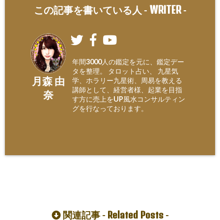
WRITER
この記事を書いている人 -
-
年間3000人の鑑定を元に、鑑定デー
タを整理。 タロット占い、 九星気
月森 由
学、ホラリー九星術、周易を教える
講師として、経営者様、起業を目指
奈
す方に売上をUP風水コンサルティン
グを行なっております。
Related Posts
関連記事 -
-