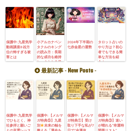
保護中: 九星気学
小アルカナペン
2024年下半期の
タロット占いの
動画講座8 凶方
タクルのキング
七赤金星の運勢
やり方は？初心
位の怖すぎる被
の読み方：長期
者でもできる簡
害とは
的な成功を維持
単な方法を紹
し、さらなる発
介！
展を遂げるため
New Posts
最新記事 -
-
の戦略
保護中: 九星気学
保護中: 【メルマ
保護中: 【メルマ
保護中: 【メルマ
でひもとく、神
ガ特典⑤】九星
ガ特典①】受け
ガ特典③】迷い
社参拝と願いご
別
未来の軸を
取り下手な私が7
が晴れる“幸運時
との言霊レッス
整える「運命を
日で“金運体
間帯リスト”