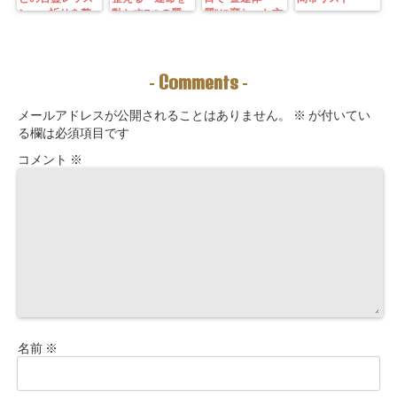
ン—— 祈りを整
動かす7つの質
質”に変わった方
えることは、望
問」鑑定にも使
法｜3つの氣を整
む未来を引き寄
えるように5万
えて理想の収入
せる力を育てる
3000字。九星コ
が“流れ込む” 〜
こと。
ーチングできま
九星別・金運ブ
Comments
-
-
す！
ロックを外す開
運ルーティン〜
メールアドレスが公開されることはありません。
※
が付いてい
る欄は必須項目です
コメント
※
名前
※