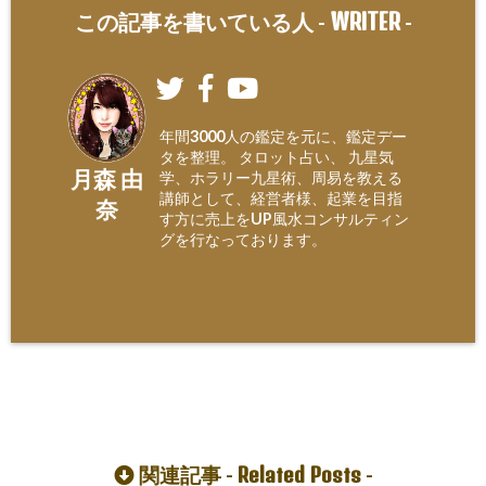
WRITER
この記事を書いている人 -
-
年間3000人の鑑定を元に、鑑定デー
タを整理。 タロット占い、 九星気
月森 由
学、ホラリー九星術、周易を教える
講師として、経営者様、起業を目指
奈
す方に売上をUP風水コンサルティン
グを行なっております。
Related Posts
関連記事 -
-