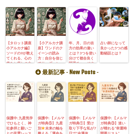
【タロット講座
【小アルカナ講
年、月、日の吉
占い師になって
小アルカナ編】
座】ワンドのク
方の効果の違い
良かった5つの感
ソードの9が教え
イーンの読み
とは？3つを使い
動秘話とは？
てくれる、心の
方：自分を信じ
分けて都合良く
痛みと癒しの力
てリーダーシッ
開運チャージす
プを発揮するた
る方法
New Posts
最新記事 -
-
めの秘訣
保護中: 九星気学
保護中: 【メルマ
保護中: 【メルマ
保護中: 【メルマ
でひもとく、神
ガ特典⑤】九星
ガ特典①】受け
ガ特典③】迷い
社参拝と願いご
別
未来の軸を
取り下手な私が7
が晴れる“幸運時
との言霊レッス
整える「運命を
日で“金運体
間帯リスト”