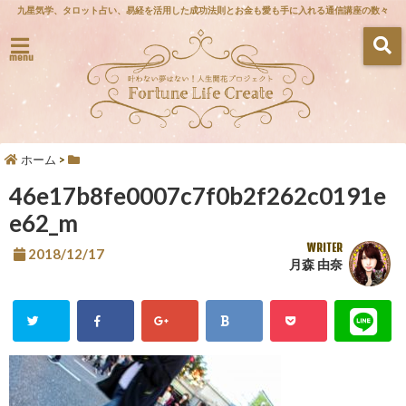
九星気学、タロット占い、易経を活用した成功法則とお金も愛も手に入れる通信講座の数々
menu
ホーム
>
46e17b8fe0007c7f0b2f262c0191e
e62_m
WRITER
2018/12/17
月森 由奈