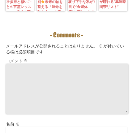
社参拝と願いご
別
未来の軸を
取り下手な私が7
が晴れる“幸運時
との言霊レッス
整える「運命を
日で“金運体
間帯リスト”
ン—— 祈りを整
動かす7つの質
質”に変わった方
えることは、望
問」鑑定にも使
法｜3つの氣を整
む未来を引き寄
えるように5万
えて理想の収入
せる力を育てる
3000字。九星コ
が“流れ込む” 〜
こと。
ーチングできま
九星別・金運ブ
Comments
-
-
す！
ロックを外す開
運ルーティン〜
メールアドレスが公開されることはありません。
※
が付いてい
る欄は必須項目です
コメント
※
名前
※