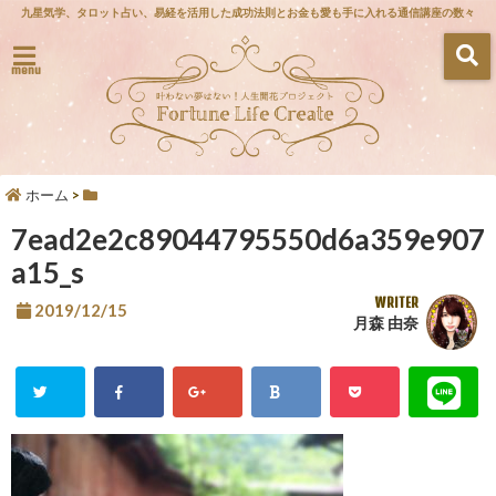
九星気学、タロット占い、易経を活用した成功法則とお金も愛も手に入れる通信講座の数々
menu
ホーム
>
7ead2e2c89044795550d6a359e907
a15_s
WRITER
2019/12/15
月森 由奈