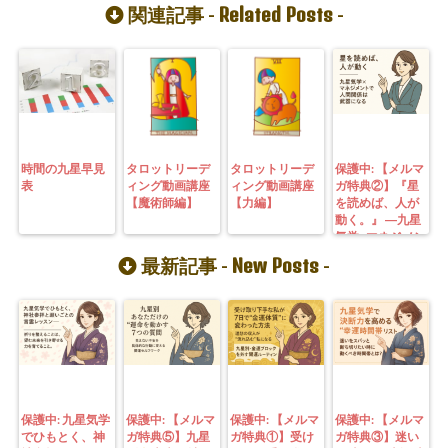
Related Posts
関連記事 -
-
時間の九星早見
タロットリーデ
タロットリーデ
保護中: 【メルマ
表
ィング動画講座
ィング動画講座
ガ特典②】『星
【魔術師編】
【力編】
を読めば、人が
動く。』 ―九星
気学×マネジメン
トで人間関係は
New Posts
最新記事 -
-
武器になる
保護中: 九星気学
保護中: 【メルマ
保護中: 【メルマ
保護中: 【メルマ
でひもとく、神
ガ特典⑤】九星
ガ特典①】受け
ガ特典③】迷い