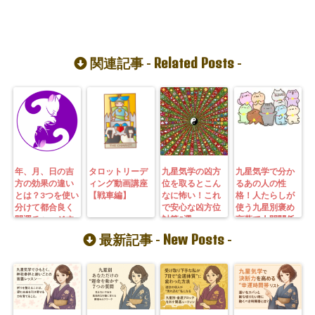
Related Posts
関連記事 -
-
年、月、日の吉
タロットリーデ
九星気学の凶方
九星気学で分か
方の効果の違い
ィング動画講座
位を取るとこん
るあの人の性
とは？3つを使い
【戦車編】
なに怖い！これ
格！人たらしが
分けて都合良く
で安心な凶方位
使う九星別褒め
開運チャージす
対策5選
言葉で人間関係
る方法
の悩みとサヨナ
New Posts
最新記事 -
-
ラしよう