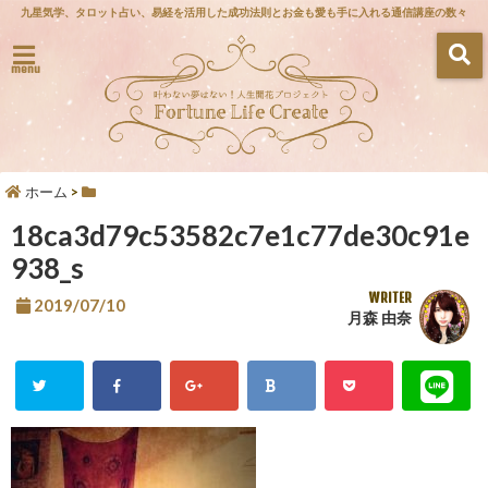
九星気学、タロット占い、易経を活用した成功法則とお金も愛も手に入れる通信講座の数々
menu
ホーム
>
18ca3d79c53582c7e1c77de30c91e
938_s
WRITER
2019/07/10
月森 由奈