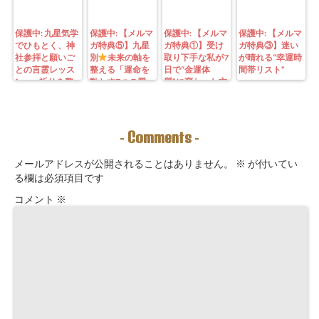
保護中: 九星気学
保護中: 【メルマ
保護中: 【メルマ
保護中: 【メルマ
でひもとく、神
ガ特典⑤】九星
ガ特典①】受け
ガ特典③】迷い
社参拝と願いご
別
未来の軸を
取り下手な私が7
が晴れる“幸運時
との言霊レッス
整える「運命を
日で“金運体
間帯リスト”
ン—— 祈りを整
動かす7つの質
質”に変わった方
えることは、望
問」鑑定にも使
法｜3つの氣を整
む未来を引き寄
えるように5万
えて理想の収入
せる力を育てる
3000字。九星コ
が“流れ込む” 〜
こと。
ーチングできま
九星別・金運ブ
Comments
-
-
す！
ロックを外す開
運ルーティン〜
メールアドレスが公開されることはありません。
※
が付いてい
る欄は必須項目です
コメント
※