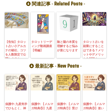
Related Posts
関連記事 -
-
【告知】タロッ
タロットリーデ
陰と陽の本質を
タロット占いを
ト占い小アルカ
ィング動画講座
理解すると悩み
副業にすること
ナの秘伝、コツ
【塔編】
が楽になります
はできる？メリ
を人数限定で公
ットやデメリッ
開します！
トを解説！
New Posts
最新記事 -
-
保護中: 九星気学
保護中: 【メルマ
保護中: 【メルマ
保護中: 【メルマ
でひもとく、神
ガ特典⑤】九星
ガ特典①】受け
ガ特典③】迷い