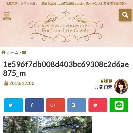
九星気学、タロット占い、易経を活用した成功法則とお金も愛も手に入れる通信講座の数々
menu
ホーム
>
1e596f7db008d403bc69308c2d6ae
875_m
WRITER
2018/12/06
月森 由奈