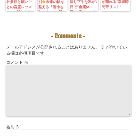
社参拝と願いご
別
未来の軸を
取り下手な私が7
が晴れる“幸運時
との言霊レッス
整える「運命を
日で“金運体
間帯リスト”
ン—— 祈りを整
動かす7つの質
質”に変わった方
えることは、望
問」鑑定にも使
法｜3つの氣を整
む未来を引き寄
えるように5万
えて理想の収入
せる力を育てる
3000字。九星コ
が“流れ込む” 〜
こと。
ーチングできま
九星別・金運ブ
Comments
-
-
す！
ロックを外す開
運ルーティン〜
メールアドレスが公開されることはありません。
※
が付いてい
る欄は必須項目です
コメント
※
名前
※