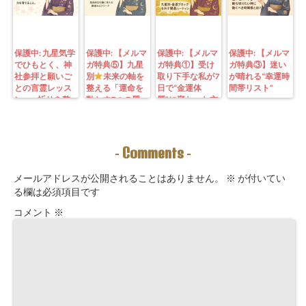
保護中: 九星気学
保護中: 【メルマ
保護中: 【メルマ
保護中: 【メルマ
でひもとく、神
ガ特典⑤】九星
ガ特典①】受け
ガ特典③】迷い
社参拝と願いご
別
未来の軸を
取り下手な私が7
が晴れる“幸運時
との言霊レッス
整える「運命を
日で“金運体
間帯リスト”
ン—— 祈りを整
動かす7つの質
質”に変わった方
えることは、望
問」鑑定にも使
法｜3つの氣を整
む未来を引き寄
えるように5万
えて理想の収入
せる力を育てる
3000字。九星コ
が“流れ込む” 〜
こと。
ーチングできま
九星別・金運ブ
Comments
-
-
す！
ロックを外す開
運ルーティン〜
メールアドレスが公開されることはありません。
※
が付いてい
る欄は必須項目です
コメント
※