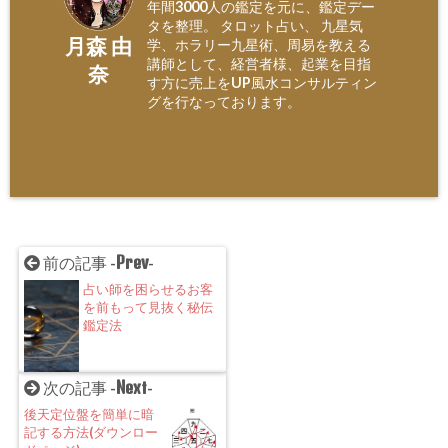
年間3000人の鑑定を元に、鑑定デー
タを整理。 タロット占い、 九星気
月森 由
学、ホラリー九星術、周易を教える
講師として、経営者様、起業を目指
奈
す方に売上をUP風水コンサルティン
グを行なっております。
Prev
前の記事 -
-
占い師を困らせるお客
を前もって見抜く秘伝
鑑定法
Next
次の記事 -
-
後天定位盤を簡単に暗
記する方法(ダウンロー