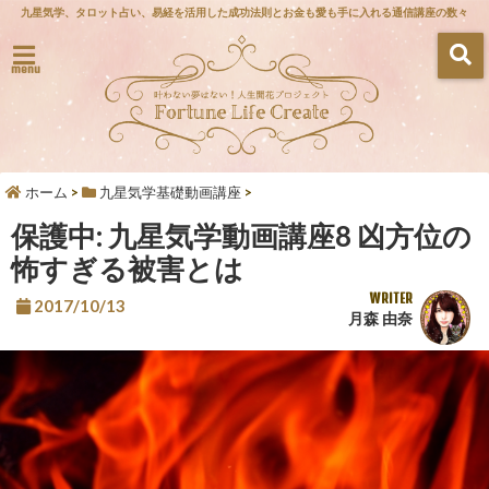
九星気学、タロット占い、易経を活用した成功法則とお金も愛も手に入れる通信講座の数々
menu
ホーム
>
九星気学基礎動画講座
>
保護中: 九星気学動画講座8 凶方位の
怖すぎる被害とは
WRITER
2017/10/13
月森 由奈