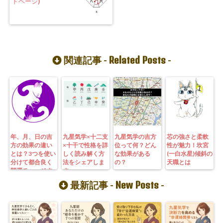
ドページ)
Related Posts
関連記事 -
-
年、月、日の吉
九星気学×十二支
九星気学の吉方
芯の強さと柔軟
方の効果の違い
×十干で性格を詳
位って何？どん
性が魅力！坎宮
とは？3つを使い
しく読み解く方
な効果がある
(一白水星)傾斜の
分けて都合良く
法をシェアしま
の？
天職とは
開運チャージす
す
る方法
New Posts
最新記事 -
-