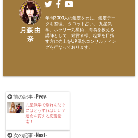
年間3000人の鑑定を元に、鑑定デー
タを整理。 タロット占い、 九星気
月森 由
学、ホラリー九星術、周易を教える
講師として、経営者様、起業を目指
奈
す方に売上をUP風水コンサルティン
グを行なっております。
Prev
前の記事 -
-
九星気学で別れを防ぐ
にはどうすればいい？
運命を変える恋愛指
南！
Next
次の記事 -
-