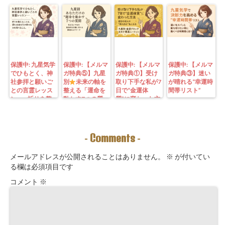
保護中: 九星気学
保護中: 【メルマ
保護中: 【メルマ
保護中: 【メルマ
でひもとく、神
ガ特典⑤】九星
ガ特典①】受け
ガ特典③】迷い
社参拝と願いご
別
未来の軸を
取り下手な私が7
が晴れる“幸運時
との言霊レッス
整える「運命を
日で“金運体
間帯リスト”
ン—— 祈りを整
動かす7つの質
質”に変わった方
えることは、望
問」鑑定にも使
法｜3つの氣を整
む未来を引き寄
えるように5万
えて理想の収入
せる力を育てる
3000字。九星コ
が“流れ込む” 〜
こと。
ーチングできま
九星別・金運ブ
Comments
-
-
す！
ロックを外す開
運ルーティン〜
メールアドレスが公開されることはありません。
※
が付いてい
る欄は必須項目です
コメント
※