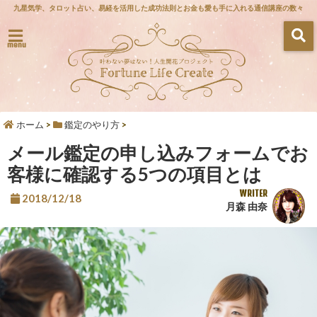
九星気学、タロット占い、易経を活用した成功法則とお金も愛も手に入れる通信講座の数々
menu
ホーム
>
鑑定のやり方
>
メール鑑定の申し込みフォームでお
客様に確認する5つの項目とは
WRITER
2018/12/18
月森 由奈