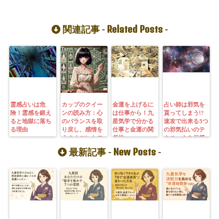
Related Posts
関連記事 -
-
霊感占いは危
カップのクイー
金運を上げるに
占い師は邪気を
険！霊感を鍛え
ンの読み方：心
は仕事から！九
貰ってしまう!?
ると地獄に落ち
のバランスを取
星気学で分かる
速攻で出来る5つ
る理由
り戻し、感情を
仕事と金運の関
の邪気払いのテ
うまくコントロ
係性
クニックを伝授
ールする方法
New Posts
最新記事 -
-