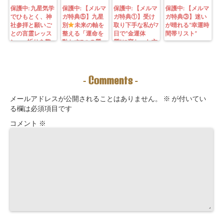
保護中: 九星気学
保護中: 【メルマ
保護中: 【メルマ
保護中: 【メルマ
でひもとく、神
ガ特典⑤】九星
ガ特典①】受け
ガ特典③】迷い
社参拝と願いご
別
未来の軸を
取り下手な私が7
が晴れる“幸運時
との言霊レッス
整える「運命を
日で“金運体
間帯リスト”
ン—— 祈りを整
動かす7つの質
質”に変わった方
えることは、望
問」鑑定にも使
法｜3つの氣を整
む未来を引き寄
えるように5万
えて理想の収入
せる力を育てる
3000字。九星コ
が“流れ込む” 〜
こと。
ーチングできま
九星別・金運ブ
Comments
-
-
す！
ロックを外す開
運ルーティン〜
メールアドレスが公開されることはありません。
※
が付いてい
る欄は必須項目です
コメント
※