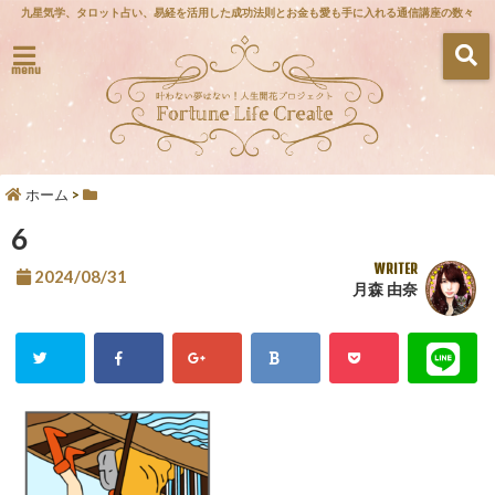
九星気学、タロット占い、易経を活用した成功法則とお金も愛も手に入れる通信講座の数々
menu
ホーム
>
6
WRITER
2024/08/31
月森 由奈